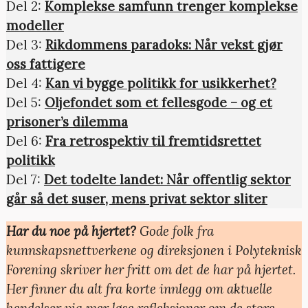
Del 2:
Komplekse samfunn trenger komplekse
modeller
Del 3:
Rikdommens paradoks: Når vekst gjør
oss fattigere
Del 4:
Kan vi bygge politikk for usikkerhet?
Del 5:
Oljefondet som et fellesgode – og et
prisoner’s dilemma
Del 6:
Fra retrospektiv til fremtidsrettet
politikk
Del 7:
Det todelte landet: Når offentlig sektor
går så det suser, mens privat sektor sliter
Har du noe på hjertet?
Gode folk fra
kunnskapsnettverkene og direksjonen i Polyteknisk
Forening skriver her fritt om det de har på hjertet.
Her finner du alt fra korte innlegg om aktuelle
hendelser via mer løse refleksjoner om de store