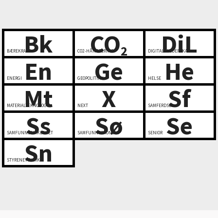
Bk
CO
DiL
2
BÆREKRAFT
CO2-HÅNDTERING
DIGITALT LEDERSKAP
En
Ge
He
ENERGI
GEOPOLITIKK
HELSE
Mt
X
Sf
MATERIALTEKNOLOGI
NEXT
SAMFERDSEL
Ss
Sø
Se
SAMFUNNSSIKKERHET
SAMFUNNSØKONOMI
SENIOR
Sn
STYRENETTVERK