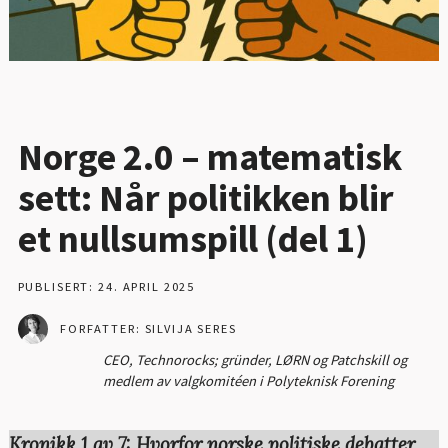
Norge 2.0 – matematisk
sett: Når politikken blir
et nullsumspill (del 1)
PUBLISERT: 24. APRIL 2025
FORFATTER: SILVIJA SERES
CEO, Technorocks; gründer, LØRN og Patchskill og
medlem av valgkomitéen i Polyteknisk Forening
Kronikk 1 av 7:
Hvorfor norske politiske debatter