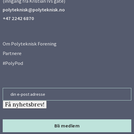
(inngang fra Kristian IVs gate)
polyteknisk@polyteknisk.no
+47 2242 6870
Om Polyteknisk Forening
Partnere
#PolyPod
Email
Få nyhetsbrev!
Bli medlem