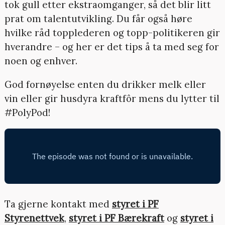
tok gull etter ekstraomganger, så det blir litt
prat om talentutvikling. Du får også høre
hvilke råd topplederen og topp-politikeren gir
hverandre – og her er det tips å ta med seg for
noen og enhver.
God fornøyelse enten du drikker melk eller
vin eller gir husdyra kraftfôr mens du lytter til
#PolyPod!
Ta gjerne kontakt med
styret i PF
Styrenettvek
,
styret i PF Bærekraft
og
styret i