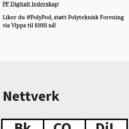
PF Digitalt lederskap
!
Liker du #PolyPod, støtt Polyteknisk Forening
via Vipps til 81911 nå!
Nettverk
Bk
CO
DiL