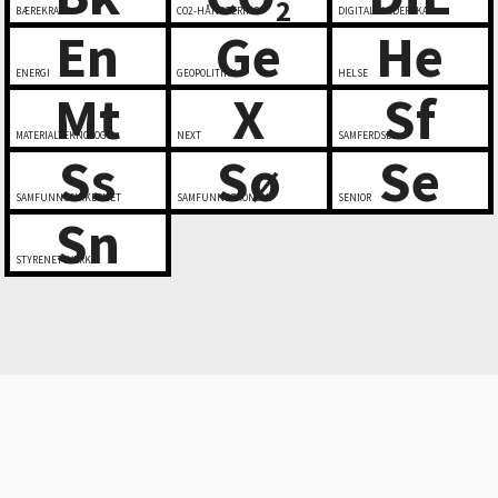
2
BÆREKRAFT
CO2-HÅNDTERING
DIGITALT LEDERSKAP
En
Ge
He
ENERGI
GEOPOLITIKK
HELSE
Mt
X
Sf
MATERIALTEKNOLOGI
NEXT
SAMFERDSEL
Ss
Sø
Se
SAMFUNNSSIKKERHET
SAMFUNNSØKONOMI
SENIOR
Sn
STYRENETTVERK