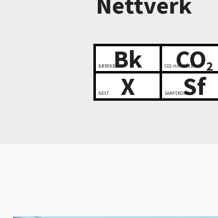
Nettverk
Bk
CO
2
BÆREKRAFT
CO2-HÅNDTERING
X
Sf
NEXT
SAMFERDSEL