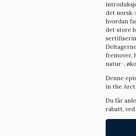
introduksj
det norsk-
hvordan fa
det store 
sertifiseri
Deltagerne
fremover, h
natur-, øk
Denne epis
in the Arct
Du får anl
rabatt, ved