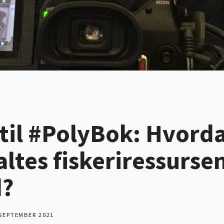
 til #PolyBok: Hvord
altes fiskeriressursen
d?
 SEPTEMBER 2021