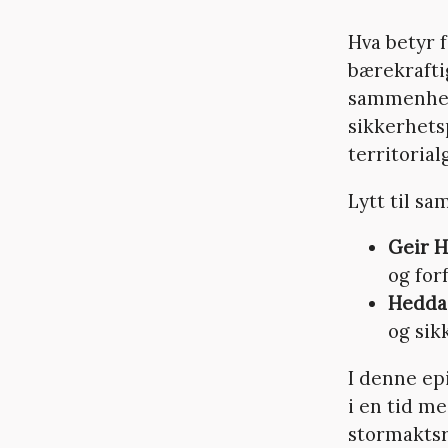
Hva betyr 
bærekraftig
sammenhen
sikkerhetsp
territoria
Lytt til s
Geir 
og for
Hedda
og sik
I denne ep
i en tid m
stormaktsr