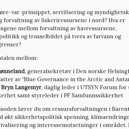
føre-var-prinsippet, sertifisering og myndighetsk
 forvaltning av fiskeriressursene i nord? Hva er
gene mellom forvaltning av havressursene,
olitikk og trusselbildet på tvers av farvann og
lgrenser?
amtalen mellom:
Hønneland
, generalsekretær i Den norske Helsin
fatter av “Blue Governance in the Arctic and Antar
 Bryn Langemyr
, daglig leder i UTSYN Forum for
kerhet samt styreleder i PF Samfunnssikkerhet
isoden lærer du om ressursforvaltningen i Baren
ed økt sikkerhetspolitisk spenning, klimaendringe
ivalisering og interessemotsetninger i området. 