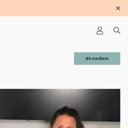
S
e
Bli medlem