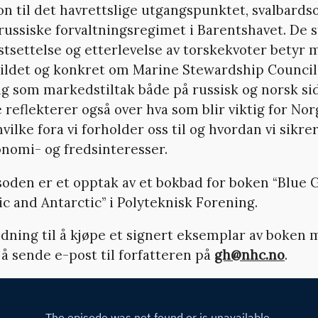
on til det havrettslige utgangspunktet, svalbards
russiske forvaltningsregimet i Barentshavet. De
stsettelse og etterlevelse av torskekvoter betyr 
bildet og konkret om Marine Stewardship Council
ng som markedstiltak både på russisk og norsk sid
 reflekterer også over hva som blir viktig for Nor
vilke fora vi forholder oss til og hvordan vi sikre
onomi- og fredsinteresser.
oden er et opptak av et bokbad for boken “Blue
ic and Antarctic” i Polyteknisk Forening.
edning til å kjøpe et signert eksemplar av boken
 å sende e-post til forfatteren på
gh@nhc.no
.