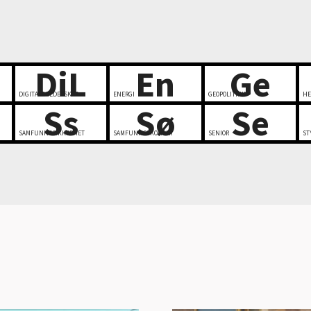
DiL
En
Ge
DIGITALT LEDERSKAP
ENERGI
GEOPOLITIKK
HE
Ss
Sø
Se
SAMFUNNSSIKKERHET
SAMFUNNSØKONOMI
SENIOR
ST