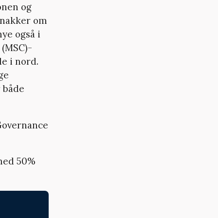
onen og
 snakker om
mye også i
 (MSC)-
e i nord.
ge
r både
 Governance
 med 50%