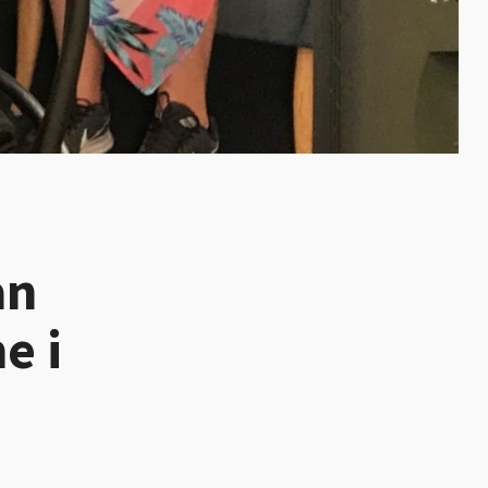
an
e i