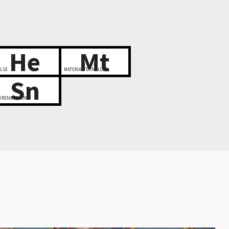
He
Mt
LSE
MATERIALTEKNOLOGI
Sn
YRENETTVERK