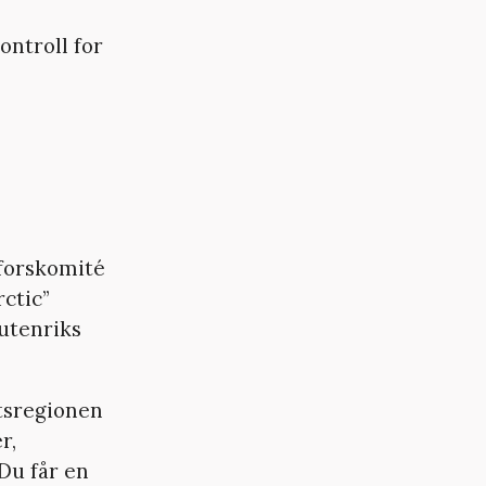
ontroll for
gforskomité
ctic”
 utenriks
tsregionen
r,
Du får en