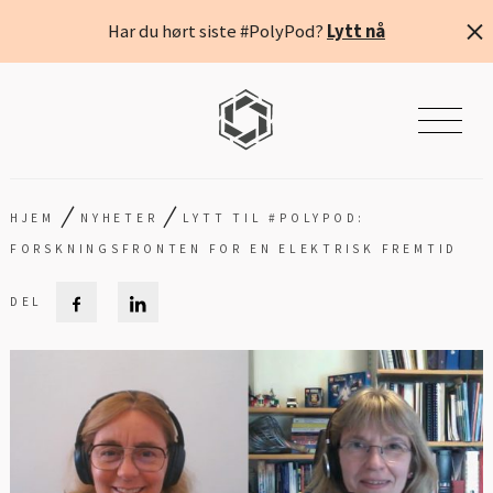
Har du hørt siste #PolyPod?
Lytt nå
/
/
HJEM
NYHETER
LYTT TIL #POLYPOD:
FORSKNINGSFRONTEN FOR EN ELEKTRISK FREMTID