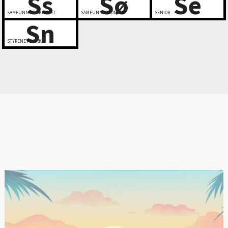
Ss
Sø
Se
SAMFUNNSSIKKERHET
SAMFUNNSØKONOMI
SENIOR
Sn
STYRENETTVERK