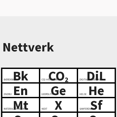
Nettverk
Bk
CO
DiL
2
BÆREKRAFT
CO2-HÅNDTERING
DIGITALT LEDERSKAP
En
Ge
He
ENERGI
GEOPOLITIKK
HELSE
Mt
X
Sf
MATERIALTEKNOLOGI
NEXT
SAMFERDSEL