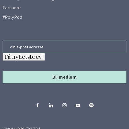
Partnere
#PolyPod
Email
Få nyhetsbrev!
Bli medlem