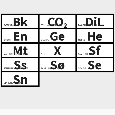
Bk
CO
DiL
2
BÆREKRAFT
CO2-HÅNDTERING
DIGITALT LEDERSKAP
En
Ge
He
ENERGI
GEOPOLITIKK
HELSE
Mt
X
Sf
MATERIALTEKNOLOGI
NEXT
SAMFERDSEL
Ss
Sø
Se
SAMFUNNSSIKKERHET
SAMFUNNSØKONOMI
SENIOR
Sn
STYRENETTVERK