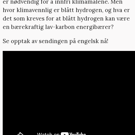
er nødvendig for å innfri klimamålene. Men
hvor klimavennlig er blått hydrogen, og hva er
det som kreves for at blått hydrogen kan være
en bærekraftig lav-karbon energibærer?
Se opptak av sendingen på engelsk nå!