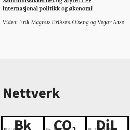
Samfunnssikkerhet
og
Styret i PF
Internasjonal politikk og økonomi
!
Video: Erik Magnus Eriksen Olseng og Vegar Aase
Nettverk
Bk
CO
DiL
2
BÆREKRAFT
CO2-HÅNDTERING
DIGITALT LEDERSKAP