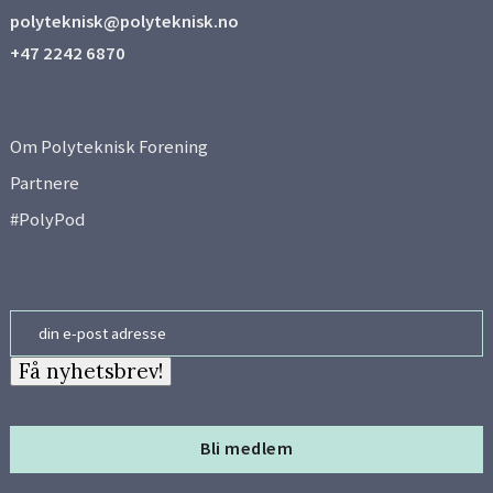
polyteknisk@polyteknisk.no
+47 2242 6870
Om Polyteknisk Forening
Partnere
#PolyPod
Email
Få nyhetsbrev!
Bli medlem