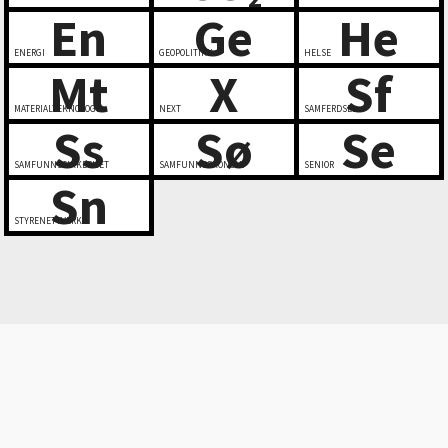
En
Ge
He
ENERGI
GEOPOLITIKK
HELSE
Mt
X
Sf
MATERIALTEKNOLOGI
NEXT
SAMFERDSEL
Ss
Sø
Se
SAMFUNNSSIKKERHET
SAMFUNNSØKONOMI
SENIOR
Sn
STYRENETTVERK