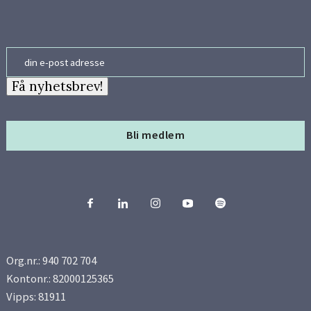
Email
Få nyhetsbrev!
Bli medlem
Org.nr.: 940 702 704
Kontonr.: 82000125365
Vipps: 81911