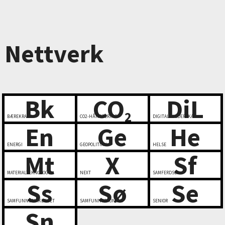
Nettverk
Bk
CO
DiL
2
BÆREKRAFT
CO2-HÅNDTERING
DIGITALT LEDERSKAP
En
Ge
He
ENERGI
GEOPOLITIKK
HELSE
Mt
X
Sf
MATERIALTEKNOLOGI
NEXT
SAMFERDSEL
Ss
Sø
Se
SAMFUNNSSIKKERHET
SAMFUNNSØKONOMI
SENIOR
Sn