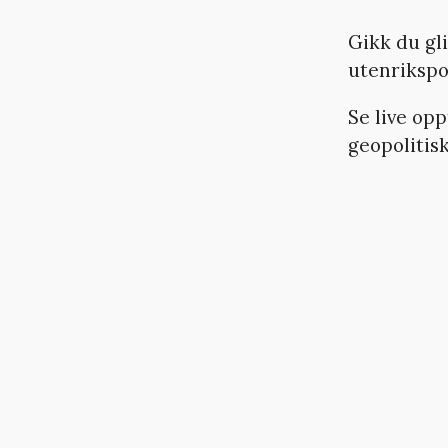
Gikk du gl
utenrikspo
Se live op
geopolitisk