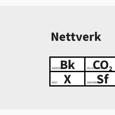
Nettverk
Bk
CO
2
BÆREKRAFT
CO2-HÅNDTERING
X
Sf
NEXT
SAMFERDSEL