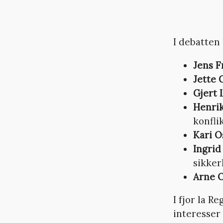
I debatten 
Jens F
Jette 
Gjert 
Henri
konfli
Kari O
Ingrid
sikker
Arne 
I fjor la 
interesser