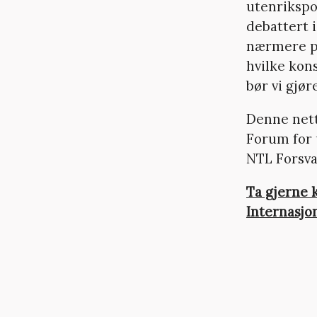
utenrikspo
debattert 
nærmere på
hvilke kons
bør vi gjør
Denne nett
Forum for 
NTL Forsva
Ta gjerne 
Internasjo