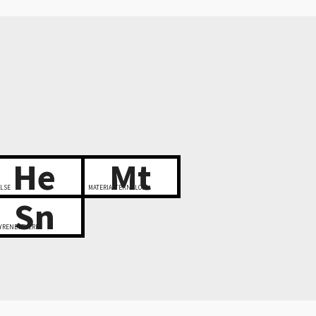
He
Mt
LSE
MATERIALTEKNOLOGI
Sn
YRENETTVERK