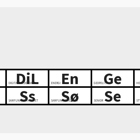
DiL
En
Ge
DIGITALT LEDERSKAP
ENERGI
GEOPOLITIKK
HE
Ss
Sø
Se
SAMFUNNSSIKKERHET
SAMFUNNSØKONOMI
SENIOR
ST