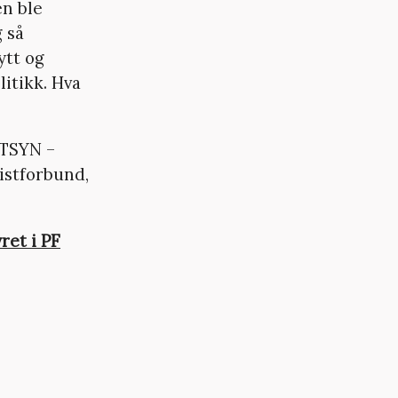
n ble
 så
ytt og
litikk. Hva
UTSYN –
istforbund,
yret i PF