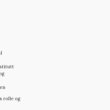
l
stitutt
og
len
 rolle og