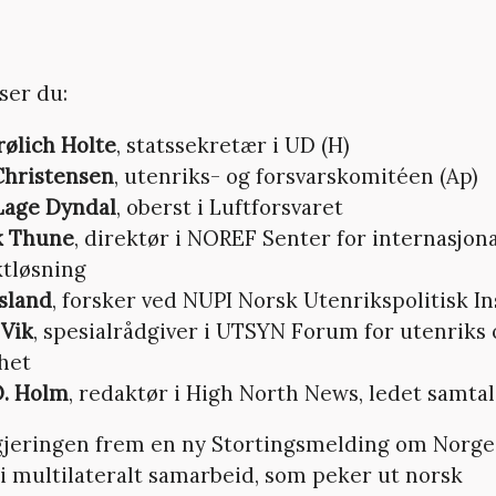
ser du:
rølich Holte
, statssekretær i UD (H)
Christensen
, utenriks- og forsvarskomitéen (Ap)
Lage Dyndal
, oberst i Luftforsvaret
k Thune
, direktør i NOREF Senter for internasjona
ktløsning
sland
, forsker ved NUPI Norsk Utenrikspolitisk In
 Vik
, spesialrådgiver i UTSYN Forum for utenriks 
het
O. Holm
, redaktør i High North News, ledet samta
Regjeringen frem en ny Stortingsmelding om Norges
 i multilateralt samarbeid, som peker ut norsk