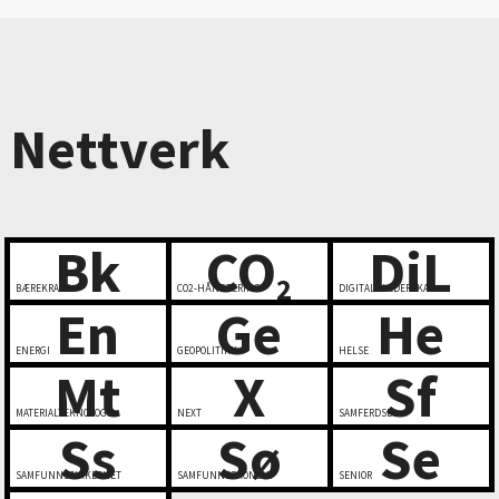
Nettverk
Bk
CO
DiL
2
BÆREKRAFT
CO2-HÅNDTERING
DIGITALT LEDERSKAP
En
Ge
He
ENERGI
GEOPOLITIKK
HELSE
Mt
X
Sf
MATERIALTEKNOLOGI
NEXT
SAMFERDSEL
Ss
Sø
Se
SAMFUNNSSIKKERHET
SAMFUNNSØKONOMI
SENIOR