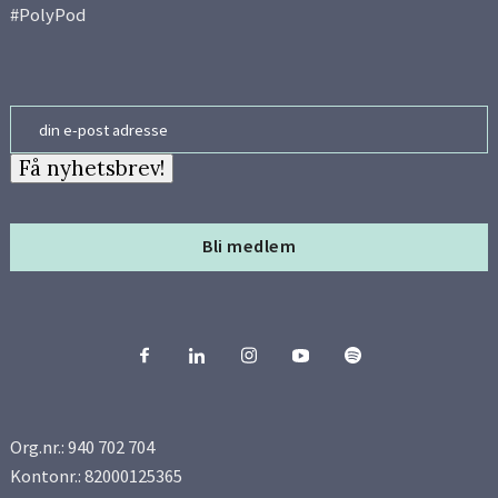
#PolyPod
Email
Få nyhetsbrev!
Bli medlem
Org.nr.: 940 702 704
Kontonr.: 82000125365