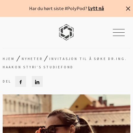
Har du hørt siste #PolyPod?
Lytt nå
/
/
HJEM
NYHETER
INVITASJON TIL Å SØKE DR.ING.
HAAKON STYRI’S STUDIEFOND