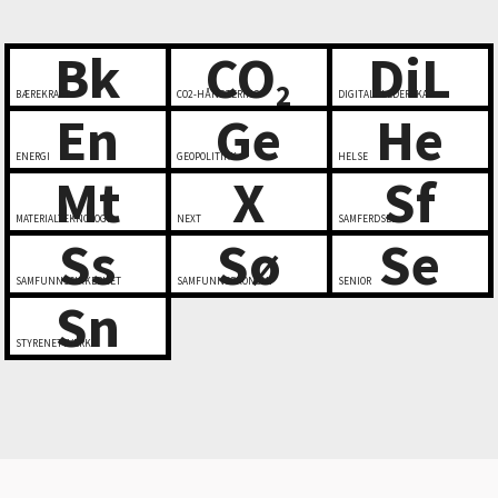
Bk
CO
DiL
2
BÆREKRAFT
CO2-HÅNDTERING
DIGITALT LEDERSKAP
En
Ge
He
ENERGI
GEOPOLITIKK
HELSE
Mt
X
Sf
MATERIALTEKNOLOGI
NEXT
SAMFERDSEL
Ss
Sø
Se
SAMFUNNSSIKKERHET
SAMFUNNSØKONOMI
SENIOR
Sn
STYRENETTVERK