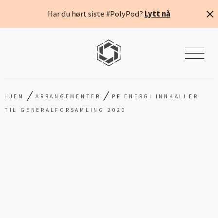
Har du hørt siste #PolyPod?
Lytt nå
/
/
HJEM
ARRANGEMENTER
PF ENERGI INNKALLER
TIL GENERALFORSAMLING 2020