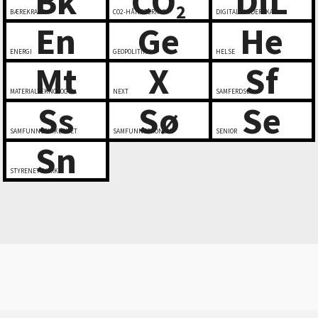
Bk
CO
DiL
2
BÆREKRAFT
CO2-HÅNDTERING
DIGITALT LEDERSKAP
En
Ge
He
ENERGI
GEOPOLITIKK
HELSE
Mt
X
Sf
MATERIALTEKNOLOGI
NEXT
SAMFERDSEL
Ss
Sø
Se
SAMFUNNSSIKKERHET
SAMFUNNSØKONOMI
SENIOR
Sn
STYRENETTVERK