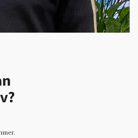
an
iv?
ommer.