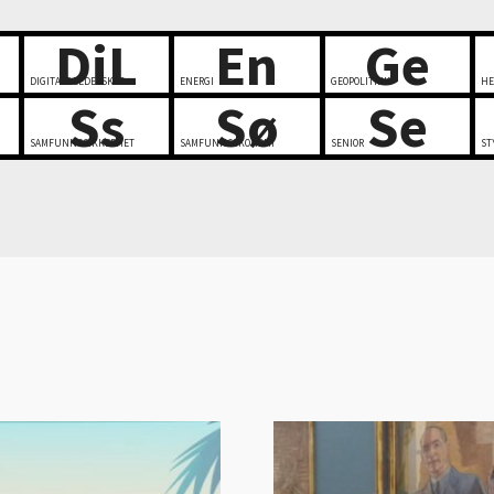
DiL
En
Ge
DIGITALT LEDERSKAP
ENERGI
GEOPOLITIKK
HE
Ss
Sø
Se
SAMFUNNSSIKKERHET
SAMFUNNSØKONOMI
SENIOR
ST