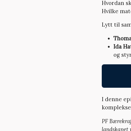
Hvordan sk
Hvilke mate
Lytt til s
Thoma
Ida Ha
og sty
I denne ep
komplekse 
PF Bærekraft
landskapet 