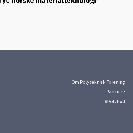
nye norske materialteknologi-
Om Polyteknisk Forening
Partnere
#PolyPod