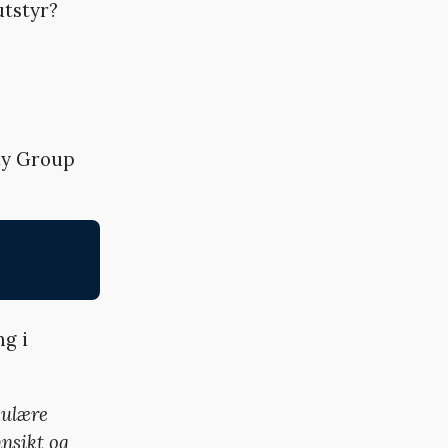
utstyr?
ity Group
g i
kulære
nnsikt og