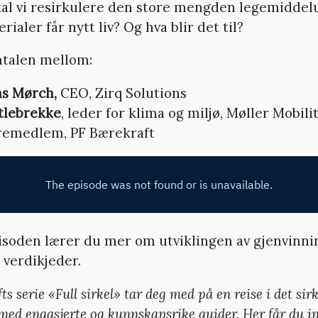
al vi resirkulere den store mengden legemiddel
rialer får nytt liv? Og hva blir det til?
amtalen mellom:
s Mørch,
CEO, Zirq Solutions
tlebrekke
, leder for klima og miljø, Møller Mobil
remedlem, PF Bærekraft
isoden lærer du mer om utviklingen av gjenvinnin
verdikjeder.
s serie «Full sirkel» tar deg med på en reise i det sir
med engasjerte og kunnskapsrike guider.
Her får du i