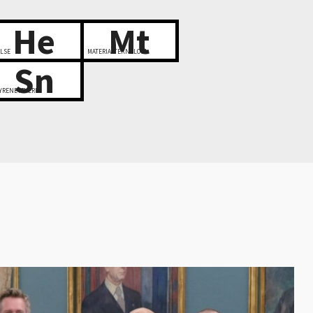
He
Mt
LSE
MATERIALTEKNOLOGI
Sn
YRENETTVERK