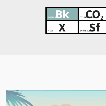
Bk
CO
2
BÆREKRAFT
CO2-HÅNDTERING
X
Sf
NEXT
SAMFERDSEL