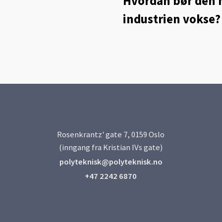
Hvordan bør den 
industrien vokse?
Rosenkrantz' gate 7, 0159 Oslo
(inngang fra Kristian IVs gate)
polyteknisk@polyteknisk.no
+47 2242 6870