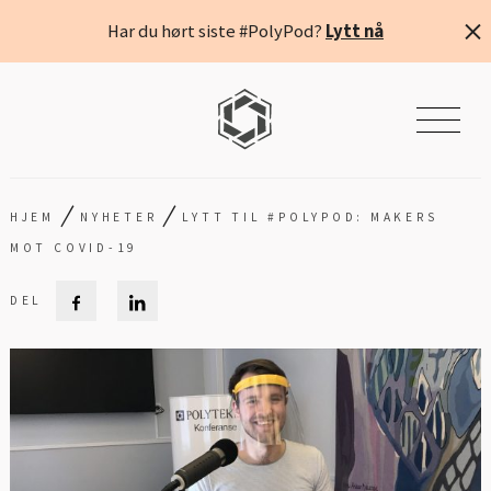
Har du hørt siste #PolyPod?
Lytt nå
/
/
HJEM
NYHETER
LYTT TIL #POLYPOD: MAKERS
MOT COVID-19