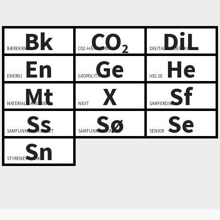
Bk
CO
DiL
2
BÆREKRAFT
CO2-HÅNDTERING
DIGITALT LEDERSKAP
En
Ge
He
ENERGI
GEOPOLITIKK
HELSE
Mt
X
Sf
MATERIALTEKNOLOGI
NEXT
SAMFERDSEL
Ss
Sø
Se
SAMFUNNSSIKKERHET
SAMFUNNSØKONOMI
SENIOR
Sn
STYRENETTVERK