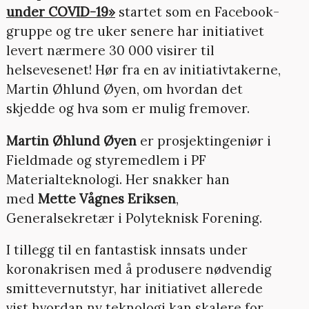
under COVID-19»
startet som en Facebook-
gruppe og tre uker senere har initiativet
levert nærmere 30 000 visirer til
helsevesenet! Hør fra en av initiativtakerne,
Martin Øhlund Øyen, om hvordan det
skjedde og hva som er mulig fremover.
Martin Øhlund Øyen
er prosjektingeniør i
Fieldmade og styremedlem i PF
Materialteknologi. Her snakker han
med
Mette Vågnes Eriksen
,
Generalsekretær i Polyteknisk Forening.
I tillegg til en fantastisk innsats under
koronakrisen med å produsere nødvendig
smittevernutstyr, har initiativet allerede
vist hvordan ny teknologi kan skalere for