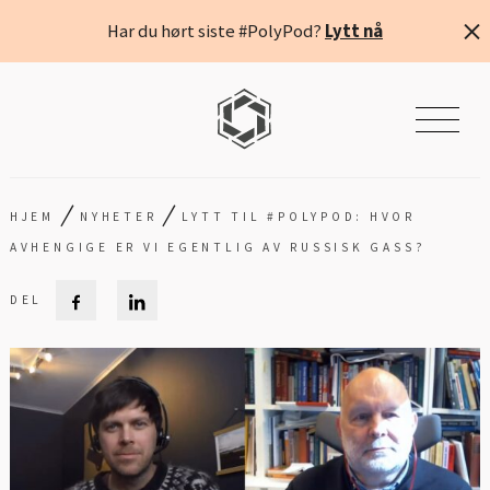
Har du hørt siste #PolyPod?
Lytt nå
/
/
HJEM
NYHETER
LYTT TIL #POLYPOD: HVOR
AVHENGIGE ER VI EGENTLIG AV RUSSISK GASS?