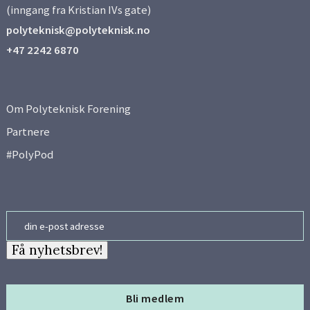
(inngang fra Kristian IVs gate)
polyteknisk@polyteknisk.no
+47 2242 6870
Om Polyteknisk Forening
Partnere
#PolyPod
Email
Få nyhetsbrev!
Bli medlem