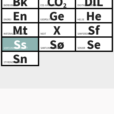
Bk
CO
DiL
2
BÆREKRAFT
CO2-HÅNDTERING
DIGITALT LEDERSKAP
En
Ge
He
ENERGI
GEOPOLITIKK
HELSE
Mt
X
Sf
MATERIALTEKNOLOGI
NEXT
SAMFERDSEL
Ss
Sø
Se
SAMFUNNSSIKKERHET
SAMFUNNSØKONOMI
SENIOR
Sn
STYRENETTVERK