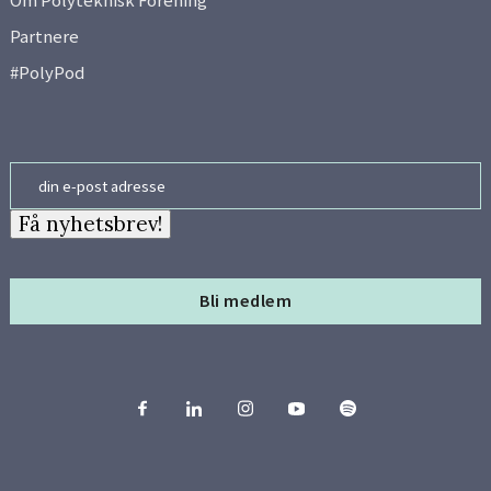
Om Polyteknisk Forening
Partnere
#PolyPod
Email
Få nyhetsbrev!
Bli medlem