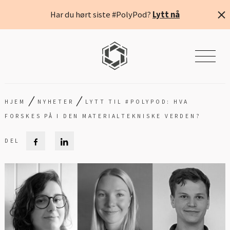
Har du hørt siste #PolyPod?
Lytt nå
/
/
HJEM
NYHETER
LYTT TIL #POLYPOD: HVA
FORSKES PÅ I DEN MATERIALTEKNISKE VERDEN?