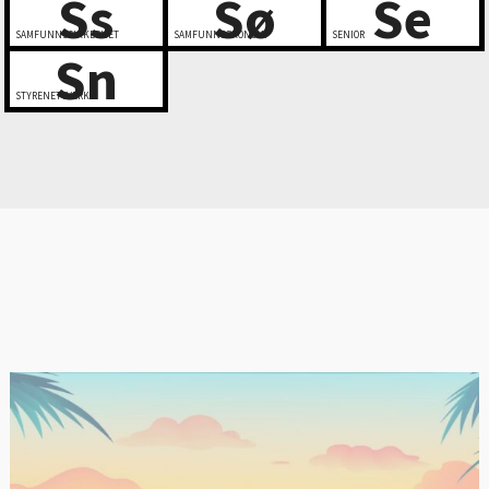
Ss
Sø
Se
SAMFUNNSSIKKERHET
SAMFUNNSØKONOMI
SENIOR
Sn
STYRENETTVERK