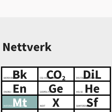
Nettverk
Bk
CO
DiL
2
BÆREKRAFT
CO2-HÅNDTERING
DIGITALT LEDERSKAP
En
Ge
He
ENERGI
GEOPOLITIKK
HELSE
Mt
X
Sf
MATERIALTEKNOLOGI
NEXT
SAMFERDSEL