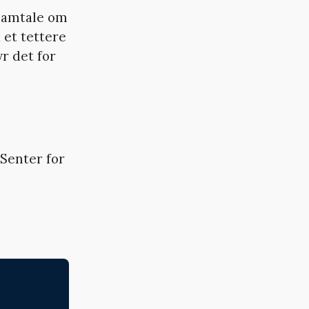
 samtale om
 et tettere
r det for
 Senter for