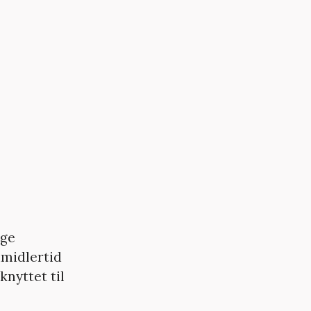
ige
imidlertid
knyttet til