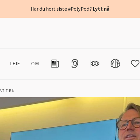
Har du hørt siste #PolyPod?
Lytt nå
LEIE
OM
BATTEN