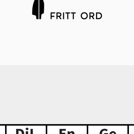
DiL
En
Ge