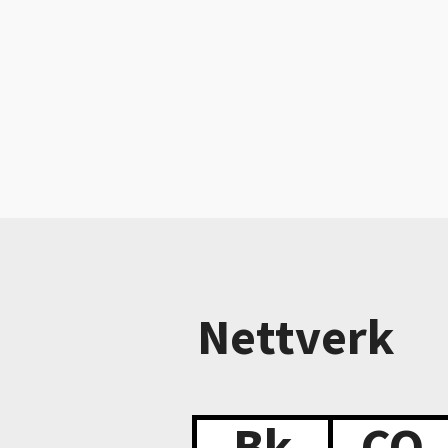
Nettverk
Bk
CO