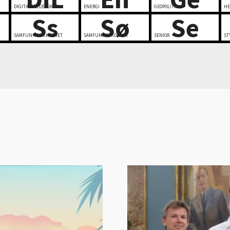
DIGITALT LEDERSKAP
ENERGI
GEOPOLITIKK
HE
Ss
Sø
Se
SAMFUNNSSIKKERHET
SAMFUNNSØKONOMI
SENIOR
ST