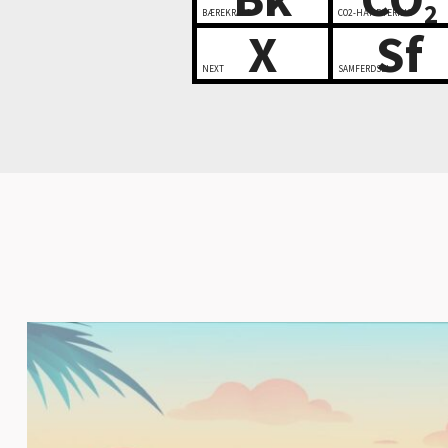
2
BÆREKRAFT
CO2-HÅNDTERING
X
Sf
NEXT
SAMFERDSEL