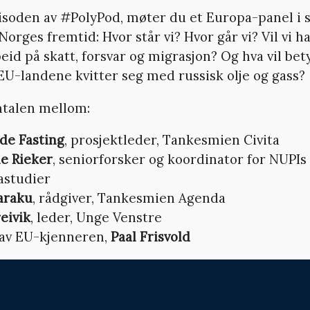
isoden av #PolyPod, møter du et Europa-panel i
orges fremtid: Hvor står vi? Hvor går vi? Vil vi ha
id på skatt, forsvar og migrasjon? Og hva vil bety
U-landene kvitter seg med russisk olje og gass?
amtalen mellom:
de Fasting
, prosjektleder, Tankesmien Civita
le Rieker
, seniorforsker og koordinator for NUPIs
astudier
araku
, rådgiver, Tankesmien Agenda
eivik
, leder, Unge Venstre
av EU-kjenneren,
Paal Frisvold