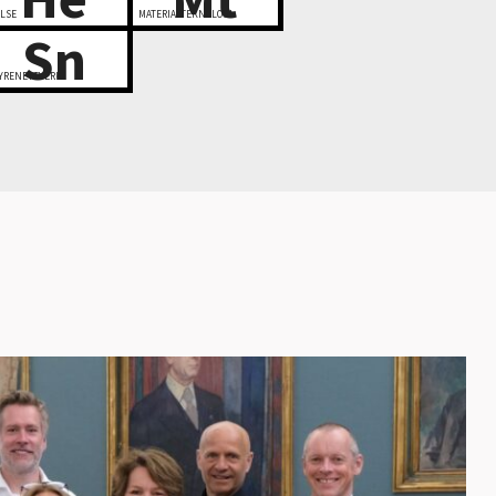
LSE
MATERIALTEKNOLOGI
Sn
YRENETTVERK