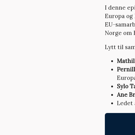
I denne ep
Europa og N
EU-samarbe
Norge om E
Lytt til s
Mathil
Pernil
Europ
Sylo T
Ane Br
Ledet 