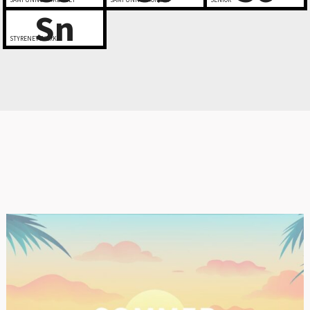
SAMFUNNSSIKKERHET
SAMFUNNSØKONOMI
SENIOR
Sn
STYRENETTVERK