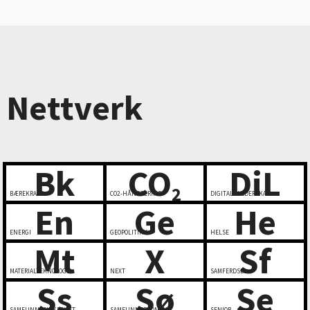
Nettverk
Bk
CO
DiL
2
BÆREKRAFT
CO2-HÅNDTERING
DIGITALT LEDERSKAP
En
Ge
He
ENERGI
GEOPOLITIKK
HELSE
Mt
X
Sf
MATERIALTEKNOLOGI
NEXT
SAMFERDSEL
Ss
Sø
Se