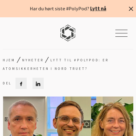
Har du hørt siste #PolyPod?
Lytt nå
/
/
HJEM
NYHETER
LYTT TIL #POLYPOD: ER
ATOMSIKKERHETEN I NORD TRUET?