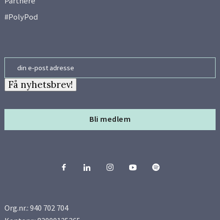
Partnere
#PolyPod
Email
Få nyhetsbrev!
Bli medlem
Org.nr.: 940 702 704