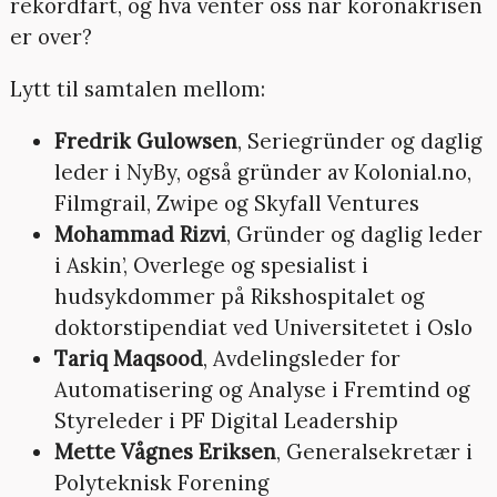
rekordfart, og hva venter oss når koronakrisen
er over?
Lytt til samtalen mellom:
Fredrik Gulowsen
, Seriegründer og daglig
leder i NyBy, også gründer av Kolonial.no,
Filmgrail, Zwipe og Skyfall Ventures
Mohammad Rizvi
, Gründer og daglig leder
i Askin’, Overlege og spesialist i
hudsykdommer på Rikshospitalet og
doktorstipendiat ved Universitetet i Oslo
Tariq Maqsood
, Avdelingsleder for
Automatisering og Analyse i Fremtind og
Styreleder i PF Digital Leadership
Mette Vågnes Eriksen
, Generalsekretær i
Polyteknisk Forening