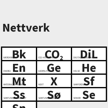
Nettverk
Bk
CO
DiL
2
BÆREKRAFT
CO2-HÅNDTERING
DIGITALT LEDERSKAP
En
Ge
He
ENERGI
GEOPOLITIKK
HELSE
Mt
X
Sf
MATERIALTEKNOLOGI
NEXT
SAMFERDSEL
Ss
Sø
Se
SAMFUNNSSIKKERHET
SAMFUNNSØKONOMI
SENIOR
Sn