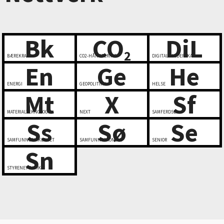
Bk
CO
DiL
2
BÆREKRAFT
CO2-HÅNDTERING
DIGITALT LEDERSKAP
En
Ge
He
ENERGI
GEOPOLITIKK
HELSE
Mt
X
Sf
MATERIALTEKNOLOGI
NEXT
SAMFERDSEL
Ss
Sø
Se
SAMFUNNSSIKKERHET
SAMFUNNSØKONOMI
SENIOR
Sn
STYRENETTVERK