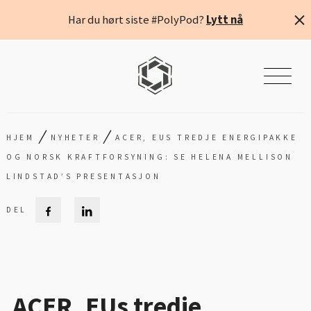
Har du hørt siste #PolyPod?
Lytt nå
/
/
HJEM
NYHETER
ACER, EUS TREDJE ENERGIPAKKE
OG NORSK KRAFTFORSYNING: SE HELENA MELLISON
LINDSTAD’S PRESENTASJON
ACER, EUs tredje