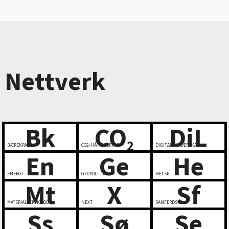
Nettverk
Bk
CO
DiL
2
BÆREKRAFT
CO2-HÅNDTERING
DIGITALT LEDERSKAP
En
Ge
He
ENERGI
GEOPOLITIKK
HELSE
Mt
X
Sf
MATERIALTEKNOLOGI
NEXT
SAMFERDSEL
Ss
Sø
Se