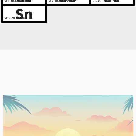
SAMFUNNSSIKKERHET
SAMFUNNSØKONOMI
SENIOR
Sn
STYRENETTVERK