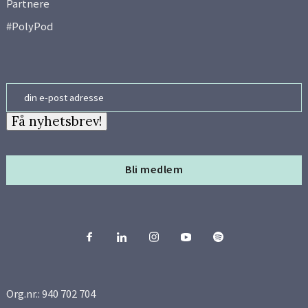
Partnere
#PolyPod
Email
Få nyhetsbrev!
Bli medlem
Org.nr.: 940 702 704