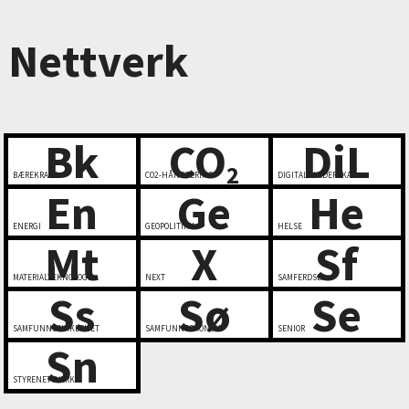
Nettverk
Bk
CO
DiL
2
BÆREKRAFT
CO2-HÅNDTERING
DIGITALT LEDERSKAP
En
Ge
He
ENERGI
GEOPOLITIKK
HELSE
Mt
X
Sf
MATERIALTEKNOLOGI
NEXT
SAMFERDSEL
Ss
Sø
Se
SAMFUNNSSIKKERHET
SAMFUNNSØKONOMI
SENIOR
Sn
STYRENETTVERK