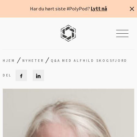
Har du hørt siste #PolyPod?
Lytt nå
/
/
HJEM
NYHETER
Q&A MED ALFHILD SKOGSFJORD