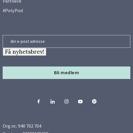
Partnere
#PolyPod
Email
Få nyhetsbrev!
Bli medlem
Org.nr.: 940 702 704