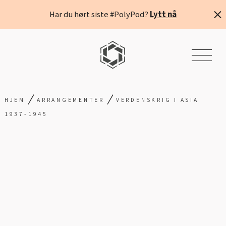
Har du hørt siste #PolyPod?
Lytt nå
/
/
HJEM
ARRANGEMENTER
VERDENSKRIG I ASIA
1937-1945