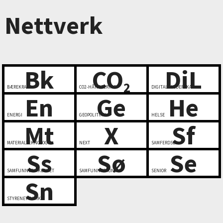
Nettverk
Bk
CO
DiL
2
BÆREKRAFT
CO2-HÅNDTERING
DIGITALT LEDERSKAP
En
Ge
He
ENERGI
GEOPOLITIKK
HELSE
Mt
X
Sf
MATERIALTEKNOLOGI
NEXT
SAMFERDSEL
Ss
Sø
Se
SAMFUNNSSIKKERHET
SAMFUNNSØKONOMI
SENIOR
Sn
STYRENETTVERK