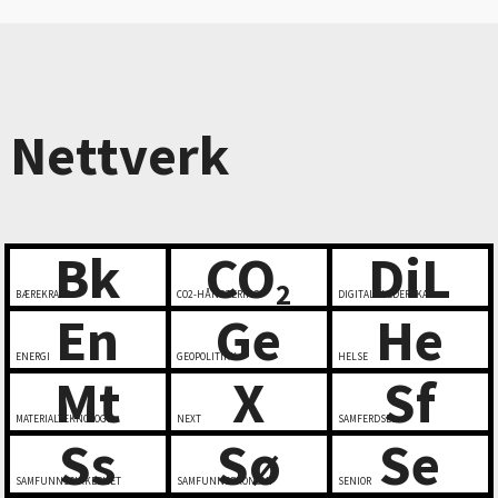
Nettverk
Bk
CO
DiL
2
BÆREKRAFT
CO2-HÅNDTERING
DIGITALT LEDERSKAP
En
Ge
He
ENERGI
GEOPOLITIKK
HELSE
Mt
X
Sf
MATERIALTEKNOLOGI
NEXT
SAMFERDSEL
Ss
Sø
Se
SAMFUNNSSIKKERHET
SAMFUNNSØKONOMI
SENIOR