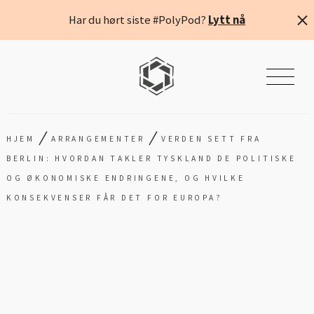
Har du hørt siste #PolyPod?
Lytt nå
/
/
HJEM
ARRANGEMENTER
VERDEN SETT FRA
BERLIN: HVORDAN TAKLER TYSKLAND DE POLITISKE
OG ØKONOMISKE ENDRINGENE, OG HVILKE
KONSEKVENSER FÅR DET FOR EUROPA?