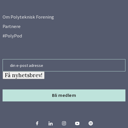
Om Polyteknisk Forening
Partnere
#PolyPod
Email
Få nyhetsbrev!
Bli medlem