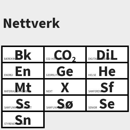
Nettverk
Bk
CO
DiL
2
BÆREKRAFT
CO2-HÅNDTERING
DIGITALT LEDERSKAP
En
Ge
He
ENERGI
GEOPOLITIKK
HELSE
Mt
X
Sf
MATERIALTEKNOLOGI
NEXT
SAMFERDSEL
Ss
Sø
Se
SAMFUNNSSIKKERHET
SAMFUNNSØKONOMI
SENIOR
Sn
STYRENETTVERK