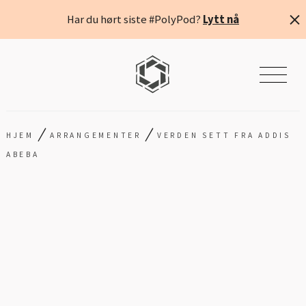
Har du hørt siste #PolyPod?
Lytt nå
/
/
HJEM
ARRANGEMENTER
VERDEN SETT FRA ADDIS
ABEBA