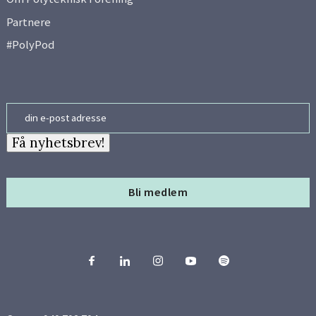
Partnere
#PolyPod
Email
Få nyhetsbrev!
Bli medlem