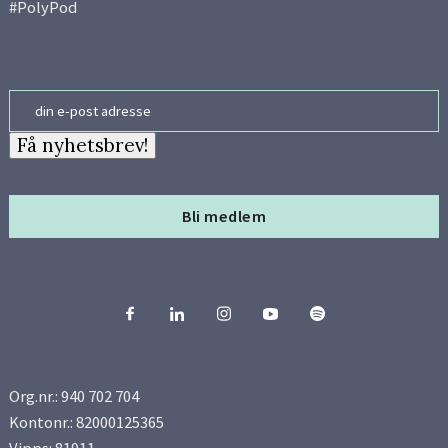
#PolyPod
Email
Få nyhetsbrev!
Bli medlem
Org.nr.: 940 702 704
Kontonr.: 82000125365