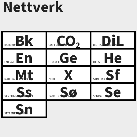
Nettverk
Bk
CO
DiL
2
BÆREKRAFT
CO2-HÅNDTERING
DIGITALT LEDERSKAP
En
Ge
He
ENERGI
GEOPOLITIKK
HELSE
Mt
X
Sf
MATERIALTEKNOLOGI
NEXT
SAMFERDSEL
Ss
Sø
Se
SAMFUNNSSIKKERHET
SAMFUNNSØKONOMI
SENIOR
Sn
STYRENETTVERK