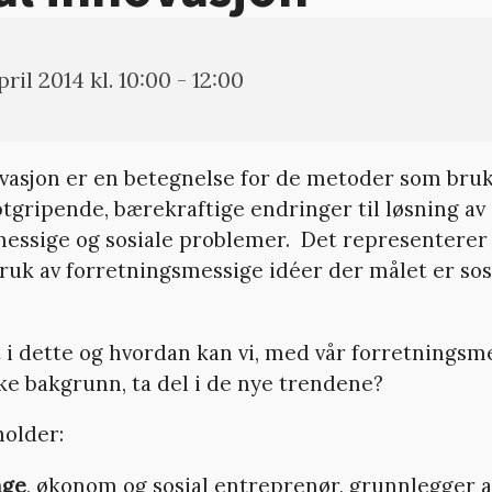
april 2014 kl. 10:00 - 12:00
ovasjon er en betegnelse for de metoder som bruk
yptgripende, bærekraftige endringer til løsning a
ssige og sosiale problemer. Det representerer
bruk av forretningsmessige idéer der målet er sos
t i dette og hvordan kan vi, med vår forretningsm
ke bakgrunn, ta del i de nye trendene?
older:
nge
, økonom og sosial entreprenør, grunnlegger a