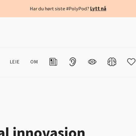
Har du hørt siste #PolyPod?
Lytt nå
LEIE
OM
al innovasjon