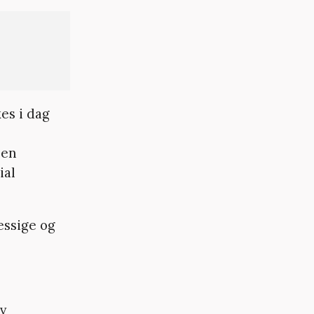
es i dag
v
 en
ial
essige og
v