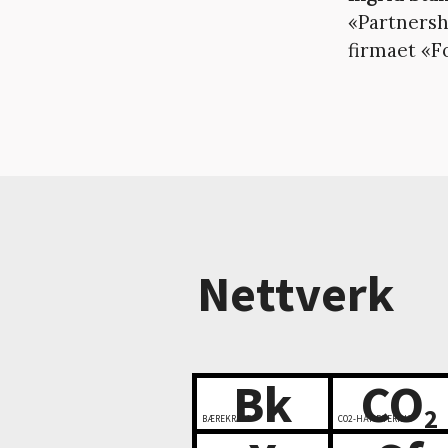
«Partnersh
firmaet «F
Nettverk
Bk
CO
2
BÆREKRAFT
CO2-HÅNDTERING