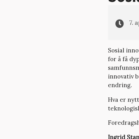
7. 
Sosial inn
for å få d
samfunnsme
innovativ 
endring.
Hva er nyt
teknologis
Foredragsh
Ingrid Sta