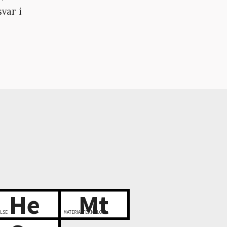
var i
He
Mt
LSE
MATERIALTEKNOLOGI