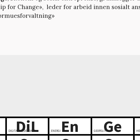
ip for Change», leder for arbeid innen sosialt ans
ormuesforvaltning»
DiL
En
Ge
DIGITALT LEDERSKAP
ENERGI
GEOPOLITIKK
HE