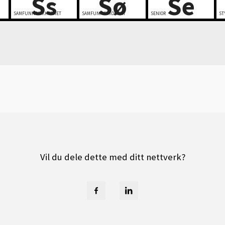
Ss
Sø
Se
SAMFUNNSSIKKERHET
SAMFUNNSØKONOMI
SENIOR
ST
Vil du dele dette med ditt nettverk?