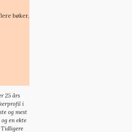
flere bøker,
r 25 års
erprofil i
ste og mest
 og en ekte
 Tidligere