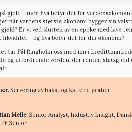
 på gjeld – men hva betyr det for verdensøkonomi
kjer når verdens største økonomi bygger sin vels
 gjeld? Er vi ved slutten av en epoke med lave re
 likviditet – og hva betyr det for din økonomi?
tet tar Pål Ringholm oss med inn i kredittmarked
de og utfordrende verden, der renter, statsgjeld o
lt.
ner.
Servering av bakst og kaffe til praten
tian Melle
, Senior Analyst, Industry Insight, Dan
, PF Senior