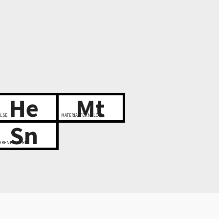
He
Mt
LSE
MATERIALTEKNOLOGI
Sn
YRENETTVERK