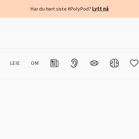
Har du hørt siste #PolyPod?
Lytt nå
LEIE
OM