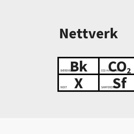
Nettverk
Bk
CO
2
BÆREKRAFT
CO2-HÅNDTERING
X
Sf
NEXT
SAMFERDSEL