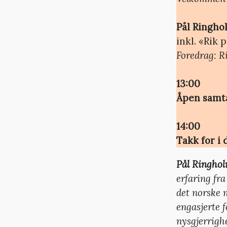
Pål Ringho
inkl. «Rik 
Foredrag: Ri
13:00
Åpen samt
14:00
Takk for i 
Pål Ringho
erfaring fra
det norske 
engasjerte 
nysgjerrighe