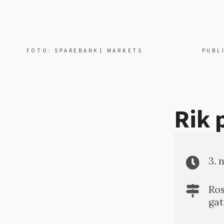
FOTO: SPAREBANK1 MARKETS
PUBL
Rik 
3. 
Ros
gat