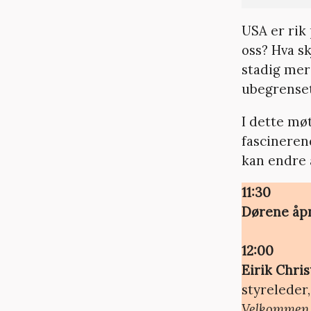
USA er rik
oss? Hva s
stadig mer
ubegrenset
I dette mø
fascineren
kan endre a
11:30
Dørene åp
12:00
Eirik Chris
styreleder
Velkommen