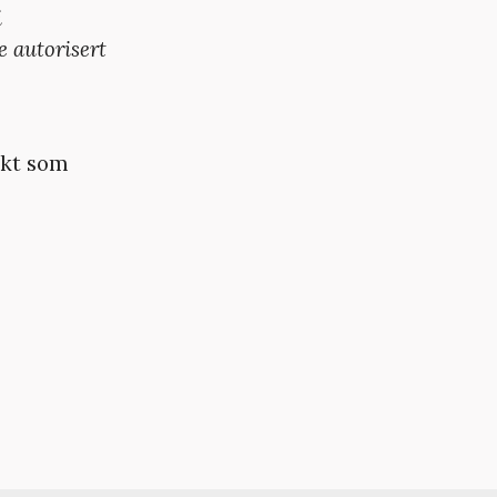
i
 autorisert
ikt som
.