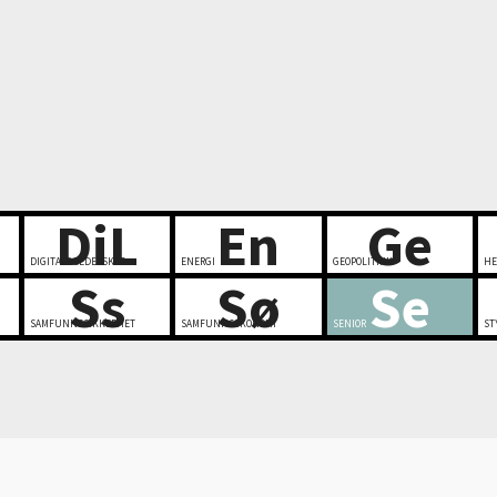
DiL
En
Ge
DIGITALT LEDERSKAP
ENERGI
GEOPOLITIKK
HE
Ss
Sø
Se
SAMFUNNSSIKKERHET
SAMFUNNSØKONOMI
SENIOR
ST