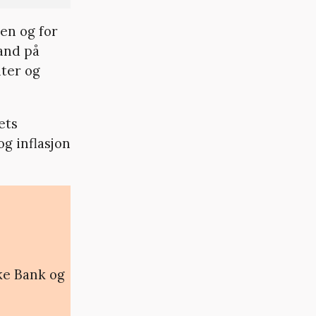
en og for
tand på
nter og
ets
g inflasjon
ske Bank og