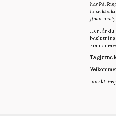
har Pål Rin
hovedstadso
finansanaly
Her får du
beslutning
kombinerer
Ta gjerne 
Velkommen 
Innsikt, ins