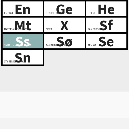
En
Ge
He
ENERGI
GEOPOLITIKK
HELSE
Mt
X
Sf
MATERIALTEKNOLOGI
NEXT
SAMFERDSEL
Ss
Sø
Se
SAMFUNNSSIKKERHET
SAMFUNNSØKONOMI
SENIOR
Sn
STYRENETTVERK