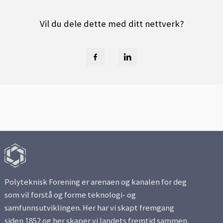
Vil du dele dette med ditt nettverk?
Polyteknisk Forening er arenaen og kanalen for deg
som vil forstå og forme teknologi- og
samfunnsutviklingen. Her har vi skapt fremgang
siden 1852 og her skaper vi landets fremtid sammen.