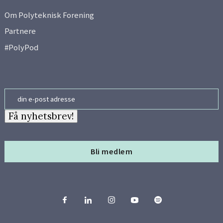
Om Polyteknisk Forening
Partnere
#PolyPod
Email
Få nyhetsbrev!
Bli medlem