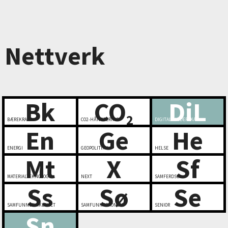
Nettverk
Bk
CO
DiL
2
BÆREKRAFT
CO2-HÅNDTERING
DIGITALT LEDERSKAP
En
Ge
He
ENERGI
GEOPOLITIKK
HELSE
Mt
X
Sf
MATERIALTEKNOLOGI
NEXT
SAMFERDSEL
Ss
Sø
Se
SAMFUNNSSIKKERHET
SAMFUNNSØKONOMI
SENIOR
Sn