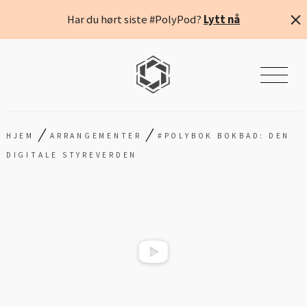
Har du hørt siste #PolyPod?
Lytt nå
/
/
HJEM
ARRANGEMENTER
#POLYBOK BOKBAD: DEN
DIGITALE STYREVERDEN