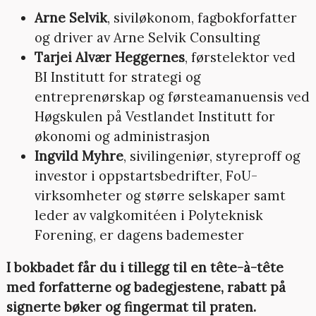
Arne Selvik
, siviløkonom, fagbokforfatter
og driver av Arne Selvik Consulting
Tarjei Alvær Heggernes
, førstelektor ved
BI Institutt for strategi og
entreprenørskap og førsteamanuensis ved
Høgskulen på Vestlandet Institutt for
økonomi og administrasjon
Ingvild Myhre
, sivilingeniør, styreproff og
investor i oppstartsbedrifter, FoU-
virksomheter og større selskaper samt
leder av valgkomitéen i Polyteknisk
Forening, er dagens bademester
I bokbadet får du i tillegg til en tête-à-tête
med forfatterne og badegjestene, rabatt på
signerte bøker og fingermat til praten.