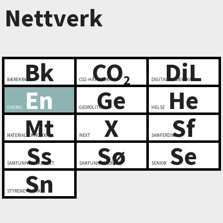
Nettverk
Bk
CO
DiL
2
BÆREKRAFT
CO2-HÅNDTERING
DIGITALT LEDERSKAP
En
Ge
He
ENERGI
GEOPOLITIKK
HELSE
Mt
X
Sf
MATERIALTEKNOLOGI
NEXT
SAMFERDSEL
Ss
Sø
Se
SAMFUNNSSIKKERHET
SAMFUNNSØKONOMI
SENIOR
Sn
STYRENETTVERK