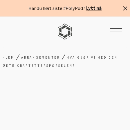
Har du hørt siste #PolyPod?
Lytt nå
/
/
HJEM
ARRANGEMENTER
HVA GJØR VI MED DEN
ØKTE KRAFTETTERSPØRSELEN?