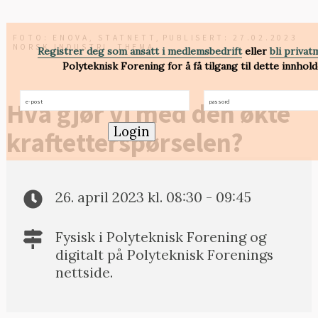
FOTO: ENOVA, STATNETT,
PUBLISERT: 27.02.2023
NORSK INDUSTRI, THEMA
Registrer deg som ansatt i medlemsbedrift
eller
bli priva
Polyteknisk Forening for å få tilgang til dette innhold
e-
passord
(Påkrevd)
Hva gjør vi med den økte
post
(Påkrevd)
Login
kraftetterspørselen?
26. april 2023 kl. 08:30 - 09:45
Fysisk i Polyteknisk Forening og
digitalt på Polyteknisk Forenings
nettside.