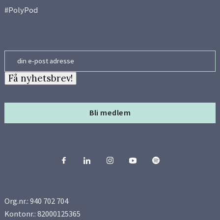
#PolyPod
Email
Få nyhetsbrev!
Bli medlem
Org.nr.: 940 702 704
Kontonr.: 82000125365