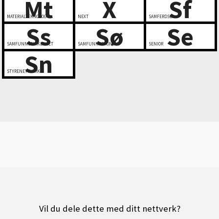
Mt
X
Sf
MATERIALTEKNOLOGI
NEXT
SAMFERDSEL
Ss
Sø
Se
SAMFUNNSSIKKERHET
SAMFUNNSØKONOMI
SENIOR
Sn
STYRENETTVERK
Vil du dele dette med ditt nettverk?