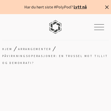
Har du hørt siste #PolyPod?
Lytt nå
/
/
HJEM
ARRANGEMENTER
PÅVIRKNINGSOPERASJONER: EN TRUSSEL MOT TILLIT
OG DEMOKRATI?