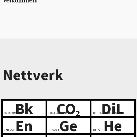
Velkommen!
Nettverk
Bk
CO
DiL
2
BÆREKRAFT
CO2-HÅNDTERING
DIGITALT LEDERSKAP
En
Ge
He
ENERGI
GEOPOLITIKK
HELSE