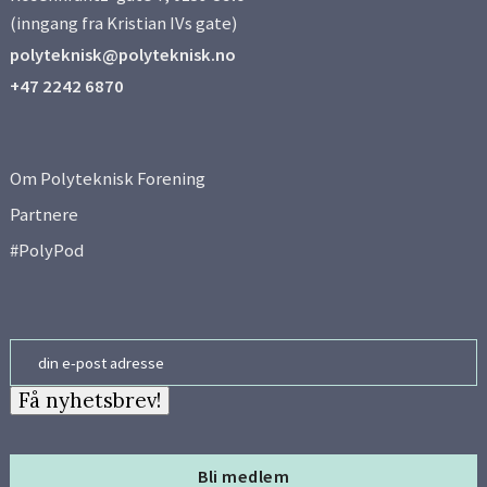
(inngang fra Kristian IVs gate)
polyteknisk@polyteknisk.no
+47 2242 6870
Om Polyteknisk Forening
Partnere
#PolyPod
Email
Få nyhetsbrev!
Bli medlem