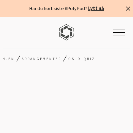
Har du hørt siste #PolyPod?
Lytt nå
/
/
HJEM
ARRANGEMENTER
OSLO-QUIZ