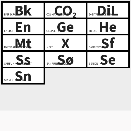
Bk
CO
DiL
2
BÆREKRAFT
CO2-HÅNDTERING
DIGITALT LEDERSKAP
En
Ge
He
ENERGI
GEOPOLITIKK
HELSE
Mt
X
Sf
MATERIALTEKNOLOGI
NEXT
SAMFERDSEL
Ss
Sø
Se
SAMFUNNSSIKKERHET
SAMFUNNSØKONOMI
SENIOR
Sn
STYRENETTVERK