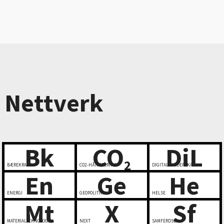
Nettverk
Bk
CO
DiL
2
BÆREKRAFT
CO2-HÅNDTERING
DIGITALT LEDERSKAP
En
Ge
He
ENERGI
GEOPOLITIKK
HELSE
Mt
X
Sf
MATERIALTEKNOLOGI
NEXT
SAMFERDSEL