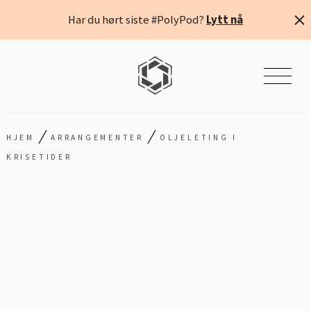
Har du hørt siste #PolyPod?
Lytt nå
/
/
HJEM
ARRANGEMENTER
OLJELETING I
KRISETIDER