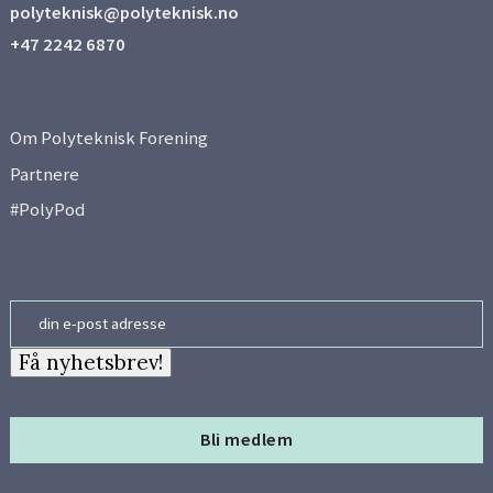
polyteknisk@polyteknisk.no
+47 2242 6870
Om Polyteknisk Forening
Partnere
#PolyPod
Email
Få nyhetsbrev!
Bli medlem