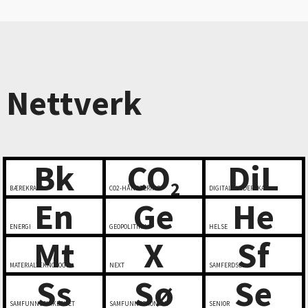
Nettverk
Bk
CO
DiL
2
BÆREKRAFT
CO2-HÅNDTERING
DIGITALT LEDERSKAP
En
Ge
He
ENERGI
GEOPOLITIKK
HELSE
Mt
X
Sf
MATERIALTEKNOLOGI
NEXT
SAMFERDSEL
Ss
Sø
Se
SAMFUNNSSIKKERHET
SAMFUNNSØKONOMI
SENIOR