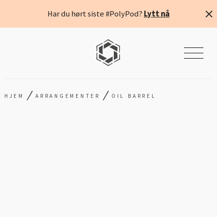
Har du hørt siste #PolyPod?
Lytt nå
/
/
HJEM
ARRANGEMENTER
OIL BARREL