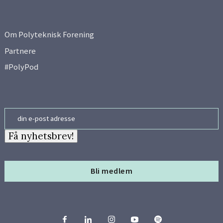
Om Polyteknisk Forening
Partnere
#PolyPod
Email
Få nyhetsbrev!
Bli medlem