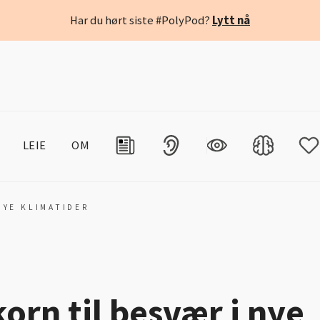
Har du hørt siste #PolyPod?
Lytt nå
LEIE
OM
NYE KLIMATIDER
orn til besvær i nye