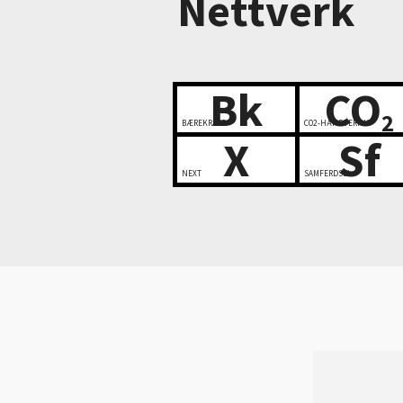
Nettverk
Bk
CO
2
BÆREKRAFT
CO2-HÅNDTERING
X
Sf
NEXT
SAMFERDSEL