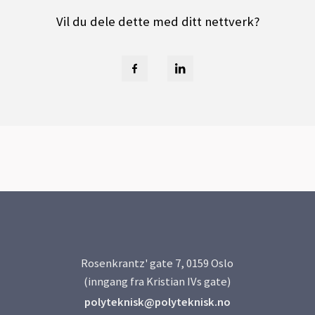
Vil du dele dette med ditt nettverk?
Rosenkrantz' gate 7, 0159 Oslo
(inngang fra Kristian IVs gate)
polyteknisk@polyteknisk.no