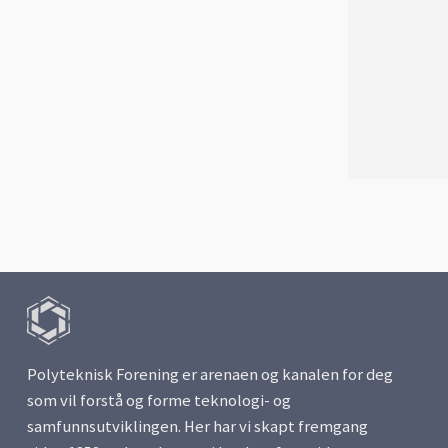
Polyteknisk Forening er arenaen og kanalen for deg
som vil forstå og forme teknologi- og
samfunnsutviklingen. Her har vi skapt fremgang