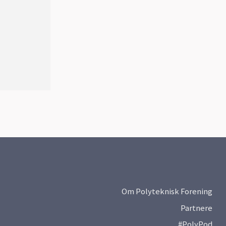
Om Polyteknisk Forening
Partnere
#PolyPod