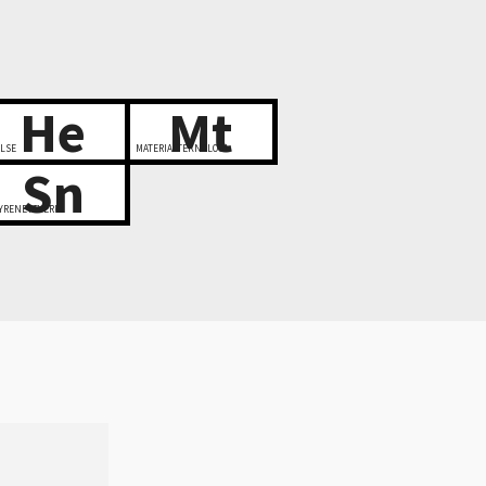
He
Mt
LSE
MATERIALTEKNOLOGI
Sn
YRENETTVERK