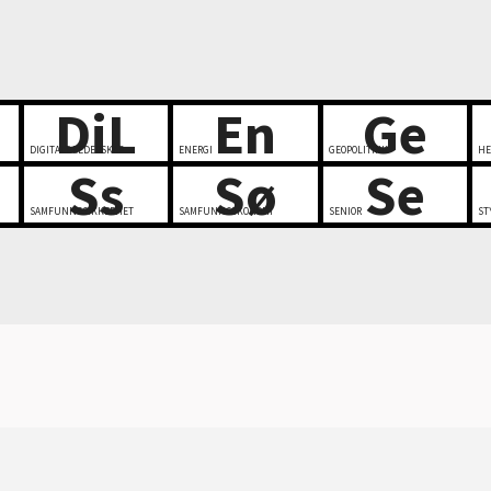
DiL
En
Ge
DIGITALT LEDERSKAP
ENERGI
GEOPOLITIKK
HE
Ss
Sø
Se
SAMFUNNSSIKKERHET
SAMFUNNSØKONOMI
SENIOR
ST