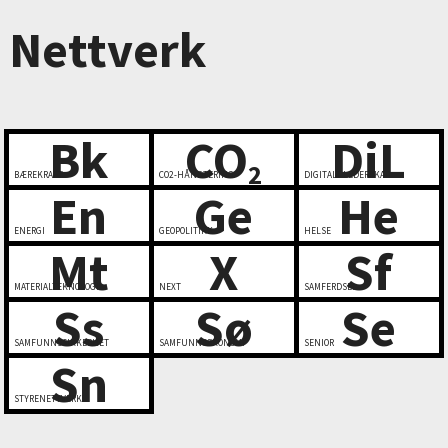
Nettverk
Bk
CO
DiL
2
BÆREKRAFT
CO2-HÅNDTERING
DIGITALT LEDERSKAP
En
Ge
He
ENERGI
GEOPOLITIKK
HELSE
Mt
X
Sf
MATERIALTEKNOLOGI
NEXT
SAMFERDSEL
Ss
Sø
Se
SAMFUNNSSIKKERHET
SAMFUNNSØKONOMI
SENIOR
Sn
STYRENETTVERK