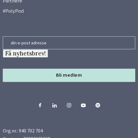
Partnere
#PolyPod
Email
Få nyhetsbrev!
Bli medlem
Org.nr.: 940 702 704