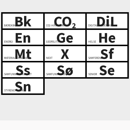
Bk
CO
DiL
2
BÆREKRAFT
CO2-HÅNDTERING
DIGITALT LEDERSKAP
En
Ge
He
ENERGI
GEOPOLITIKK
HELSE
Mt
X
Sf
MATERIALTEKNOLOGI
NEXT
SAMFERDSEL
Ss
Sø
Se
SAMFUNNSSIKKERHET
SAMFUNNSØKONOMI
SENIOR
Sn
STYRENETTVERK