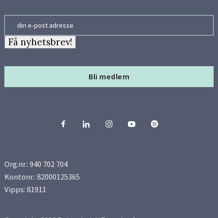
Email
Få nyhetsbrev!
Bli medlem
Org.nr.: 940 702 704
Kontonr.: 82000125365
Vipps: 81911