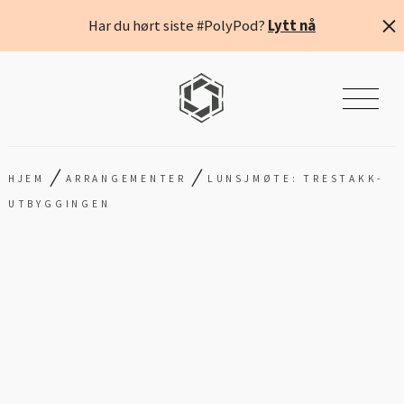
Har du hørt siste #PolyPod?
Lytt nå
/
/
HJEM
ARRANGEMENTER
LUNSJMØTE: TRESTAKK-
UTBYGGINGEN