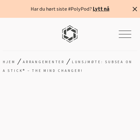
Har du hørt siste #PolyPod?
Lytt nå
/
/
HJEM
ARRANGEMENTER
LUNSJMØTE: SUBSEA ON
A STICK® – THE MIND CHANGER!