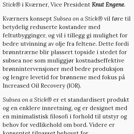
Stick®
i Kværner, Vice President
Knut Engene
.
Kværners konsept
Subsea on a Stick®
vil føre til
betydelig reduserte kostander med
feltutbygginger, og vil i tillegg gi mulighet for
bedre utvinning av olje fra feltene. Dette fordi
brønntrærne blir plassert topside i stedet for
subsea noe som muliggjør kostnadseffektive
brønnintervensjoner med bedre produksjon
og lengre levetid for brønnene med fokus på
Increased Oil Recovery (IOR).
Subsea on a Stick®
er et standardisert produkt
og en enklere innretning, og er designet med
en minimalistisk filosofi i forhold til utstyr og
behov for vedlikehold om bord. Videre er
konseptet tilpasset behovet for