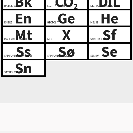
Bk
CO
DiL
2
BÆREKRAFT
CO2-HÅNDTERING
DIGITALT LEDERSKAP
En
Ge
He
ENERGI
GEOPOLITIKK
HELSE
Mt
X
Sf
MATERIALTEKNOLOGI
NEXT
SAMFERDSEL
Ss
Sø
Se
SAMFUNNSSIKKERHET
SAMFUNNSØKONOMI
SENIOR
Sn
STYRENETTVERK