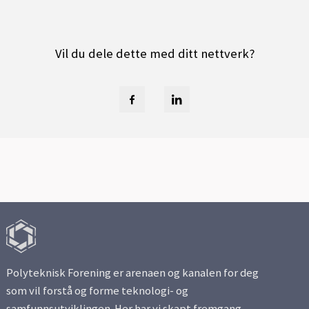
Vil du dele dette med ditt nettverk?
Polyteknisk Forening er arenaen og kanalen for deg
som vil forstå og forme teknologi- og
samfunnsutviklingen. Her har vi skapt fremgang