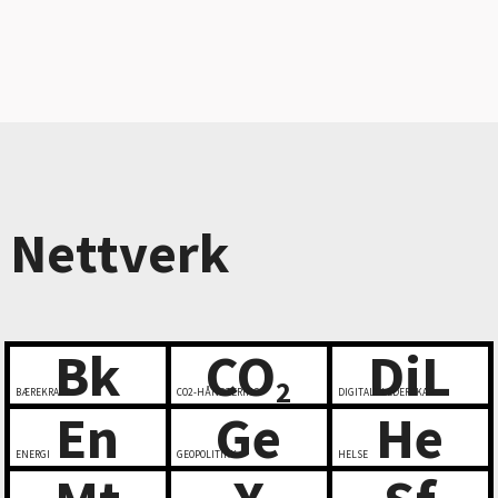
Nettverk
Bk
CO
DiL
2
BÆREKRAFT
CO2-HÅNDTERING
DIGITALT LEDERSKAP
En
Ge
He
ENERGI
GEOPOLITIKK
HELSE