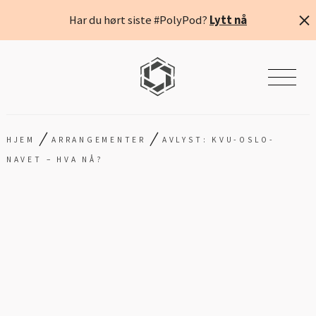
Har du hørt siste #PolyPod?
Lytt nå
/
/
HJEM
ARRANGEMENTER
AVLYST: KVU-OSLO-
NAVET – HVA NÅ?