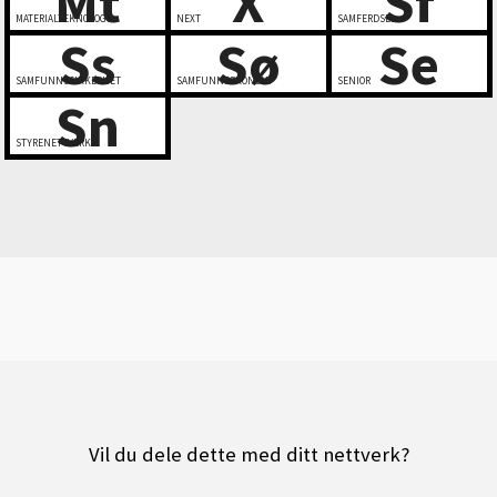
Mt
X
Sf
MATERIALTEKNOLOGI
NEXT
SAMFERDSEL
Ss
Sø
Se
SAMFUNNSSIKKERHET
SAMFUNNSØKONOMI
SENIOR
Sn
STYRENETTVERK
Vil du dele dette med ditt nettverk?