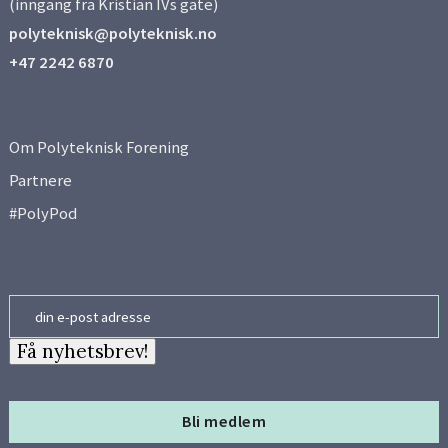
(inngang fra Kristian IVs gate)
polyteknisk@polyteknisk.no
+47 2242 6870
Om Polyteknisk Forening
Partnere
#PolyPod
Email
Få nyhetsbrev!
Bli medlem