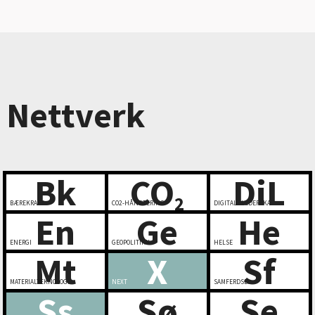
Nettverk
Bk
CO
DiL
2
BÆREKRAFT
CO2-HÅNDTERING
DIGITALT LEDERSKAP
En
Ge
He
ENERGI
GEOPOLITIKK
HELSE
Mt
X
Sf
MATERIALTEKNOLOGI
NEXT
SAMFERDSEL
Ss
Sø
Se