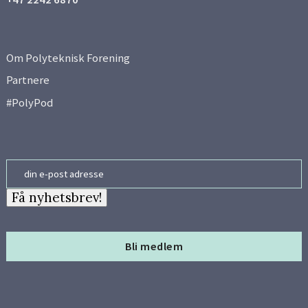
Om Polyteknisk Forening
Partnere
#PolyPod
Email
Få nyhetsbrev!
Bli medlem