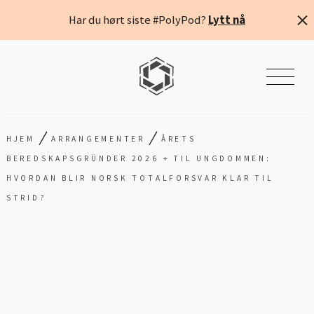
Har du hørt siste #PolyPod?
Lytt nå
/
/
HJEM
ARRANGEMENTER
ÅRETS
BEREDSKAPSGRÜNDER 2026 + TIL UNGDOMMEN:
HVORDAN BLIR NORSK TOTALFORSVAR KLAR TIL
STRID?