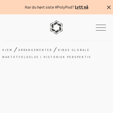
Har du hørt siste #PolyPod?
Lytt nå
/
/
HJEM
ARRANGEMENTER
KINAS GLOBALE
MAKTUTFOLDELSE I HISTORISK PERSPEKTIV