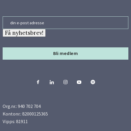
Email
Få nyhetsbrev!
Bli medlem
Org.nr.: 940 702 704
Kontonr.: 82000125365
Vipps: 81911