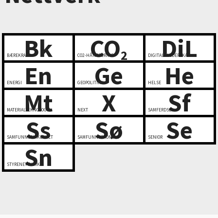
Bk
CO
DiL
2
BÆREKRAFT
CO2-HÅNDTERING
DIGITALT LEDERSKAP
En
Ge
He
ENERGI
GEOPOLITIKK
HELSE
Mt
X
Sf
MATERIALTEKNOLOGI
NEXT
SAMFERDSEL
Ss
Sø
Se
SAMFUNNSSIKKERHET
SAMFUNNSØKONOMI
SENIOR
Sn
STYRENETTVERK