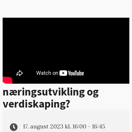
FOTO: SELMER, HAFSLUND
PUBLISERT:
CELSIO, STATOIL/MAURICIO
07.07.2023
RAMIREZ, NORSAR, BELLONA,
NORDIC ENERGY EQUALITY
NETWORK
Karbonverkstedet: Hva
gjør karbonfangst til en
suksess for
næringsutvikling og
verdiskaping?
17. august 2023 kl. 16:00 - 16:45