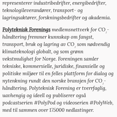
representerer industribedrifter, energibedrifter,
teknologileverandører, transport- og
lagringsaktører, forskningsbedrifter og akademia
.
Polyteknisk Forenings
medlemsnettverk for CO
-
₂
håndtering fremmer kunnskap om fangst,
transport, bruk og lagring av CO
som nødvendig
₂
klimateknologi globalt, og som grønn
vekstmulighet for Norge. Foreningen samler
tekniske, kommersielle, juridiske, finansielle og
politiske miljøer til en felles plattform for dialog og
nytenkning rundt den norske bransjen for CO
-
₂
håndtering. Polyteknisk Forening er tverrfaglig,
uavhengig og ideell og publiserer også
podcastserien #PolyPod og videoserien #PolyWeb,
med til sammen over 175000 nedlastinger.