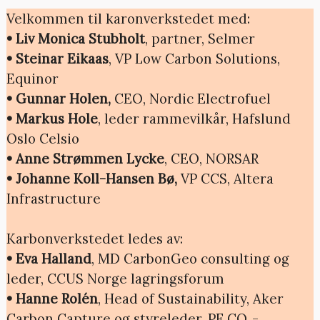
Velkommen til karonverkstedet med:
• Liv Monica Stubholt
, partner, Selmer
• Steinar Eikaas
, VP Low Carbon Solutions,
Equinor
• Gunnar Holen,
CEO, Nordic Electrofuel
• Markus Hole
, leder rammevilkår, Hafslund
Oslo Celsio
• Anne Strømmen Lycke
, CEO, NORSAR
• Johanne Koll-Hansen Bø,
VP CCS, Altera
Infrastructure
Karbonverkstedet ledes av:
• Eva Halland
, MD CarbonGeo consulting og
leder, CCUS Norge lagringsforum
• Hanne Rolén
, Head of Sustainability, Aker
Carbon Capture og styreleder, PF CO₂-