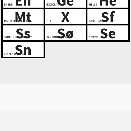
En
Ge
He
ENERGI
GEOPOLITIKK
HELSE
Mt
X
Sf
MATERIALTEKNOLOGI
NEXT
SAMFERDSEL
Ss
Sø
Se
SAMFUNNSSIKKERHET
SAMFUNNSØKONOMI
SENIOR
Sn
STYRENETTVERK