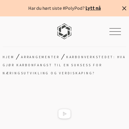
Har du hørt siste #PolyPod?
Lytt nå
/
/
HJEM
ARRANGEMENTER
KARBONVERKSTEDET: HVA
GJØR KARBONFANGST TIL EN SUKSESS FOR
NÆRINGSUTVIKLING OG VERDISKAPING?