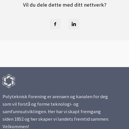
Vil du dele dette med ditt nettverk?
Polyteknisk Forening er arenaen og kanalen for deg
som vil forstå og forme teknologi- og
samfunnsutviklingen. Her har vi skapt fremgang
siden 1852 og her skaper vi landets fremtid sammen.
Velkommen!