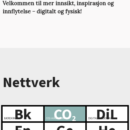
Velkommen til mer innsikt, inspirasjon og
innflytelse – digitalt og fysisk!
Nettverk
Bk
CO
DiL
2
BÆREKRAFT
CO2-HÅNDTERING
DIGITALT LEDERSKAP