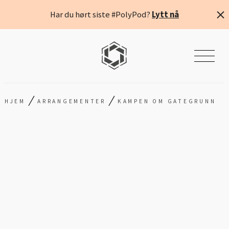
Har du hørt siste #PolyPod?
Lytt nå
/
/
HJEM
ARRANGEMENTER
KAMPEN OM GATEGRUNN