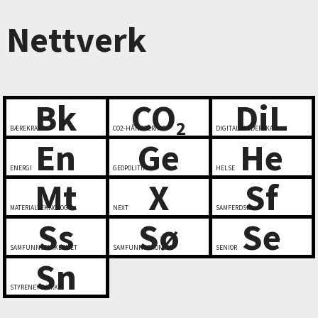
Nettverk
Bk
CO
DiL
2
BÆREKRAFT
CO2-HÅNDTERING
DIGITALT LEDERSKAP
En
Ge
He
ENERGI
GEOPOLITIKK
HELSE
Mt
X
Sf
MATERIALTEKNOLOGI
NEXT
SAMFERDSEL
Ss
Sø
Se
SAMFUNNSSIKKERHET
SAMFUNNSØKONOMI
SENIOR
Sn
STYRENETTVERK