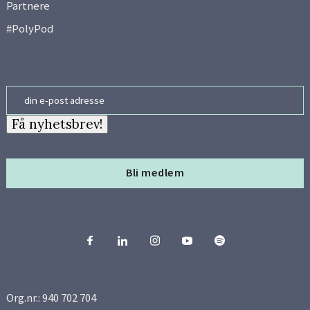
Partnere
#PolyPod
Email
Få nyhetsbrev!
Bli medlem
Org.nr.: 940 702 704