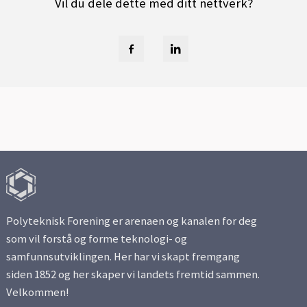
Vil du dele dette med ditt nettverk?
Polyteknisk Forening er arenaen og kanalen for deg
som vil forstå og forme teknologi- og
samfunnsutviklingen. Her har vi skapt fremgang
siden 1852 og her skaper vi landets fremtid sammen.
Velkommen!