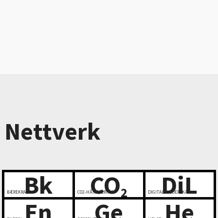
Nettverk
Bk
CO
DiL
2
BÆREKRAFT
CO2-HÅNDTERING
DIGITALT LEDERSKAP
En
Ge
He