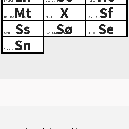
ENERGI
GEOPOLITIKK
HELSE
Mt
X
Sf
MATERIALTEKNOLOGI
NEXT
SAMFERDSEL
Ss
Sø
Se
SAMFUNNSSIKKERHET
SAMFUNNSØKONOMI
SENIOR
Sn
STYRENETTVERK