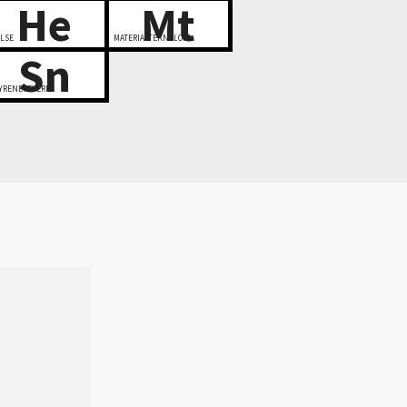
He
Mt
LSE
MATERIALTEKNOLOGI
Sn
YRENETTVERK