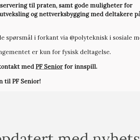
 servering til praten, samt gode muligheter for
tveksling og nettverksbygging med deltakere på
le spørsmål i forkant via @polyteknisk i sosiale m
ngementet er kun for fysisk deltagelse.
 kontakt med
PF Senior
for innspill.
til PF Senior!
pdatert med nyhets