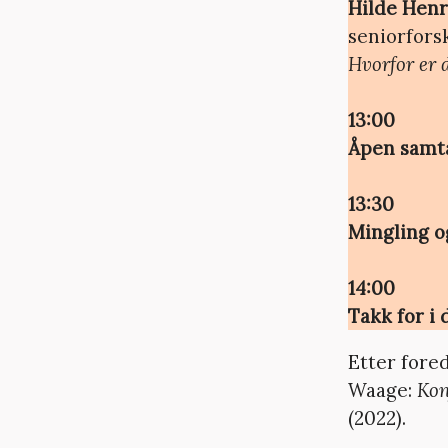
Hilde Hen
seniorforsk
Hvorfor er d
13:00
Åpen samt
13:30
Mingling o
14:00
Takk for i 
Etter fored
Waage:
Kon
(2022).