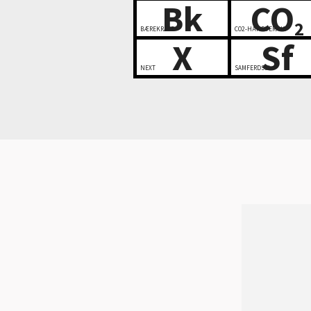
Bk
CO
2
BÆREKRAFT
CO2-HÅNDTERING
X
Sf
NEXT
SAMFERDSEL