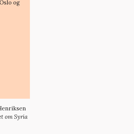
 Oslo og
 Henriksen
et om Syria