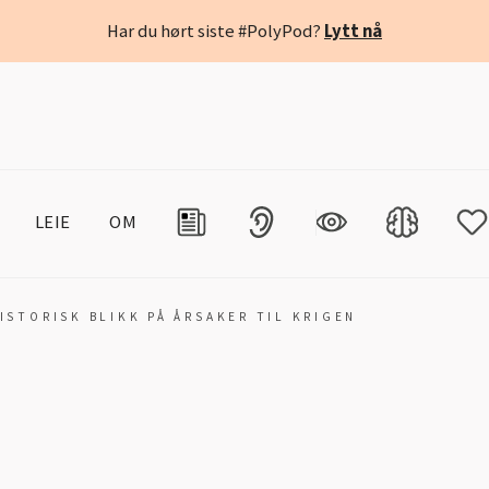
Har du hørt siste #PolyPod?
Lytt nå
LEIE
OM
ISTORISK BLIKK PÅ ÅRSAKER TIL KRIGEN