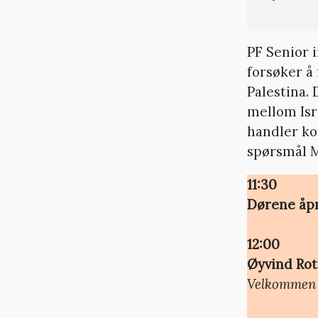
PF Senior i
forsøker å
Palestina.
mellom Isr
handler ko
spørsmål MÅ
11:30
Dørene åp
12:00
Øyvind Ro
Velkommen