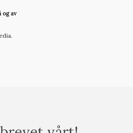
 og av
edia.
brevet vårt!