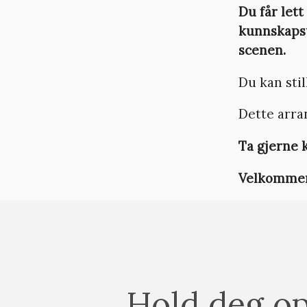
Du får lett
kunnskapsu
scenen.
Du kan stil
Dette arra
Ta gjerne
Velkommen 
Hold deg op