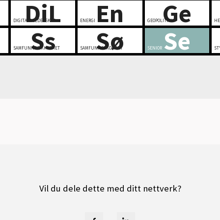
DiL
En
Ge
DIGITALT LEDERSKAP
ENERGI
GEOPOLITIKK
HE
Ss
Sø
Se
SAMFUNNSSIKKERHET
SAMFUNNSØKONOMI
SENIOR
ST
Vil du dele dette med ditt nettverk?