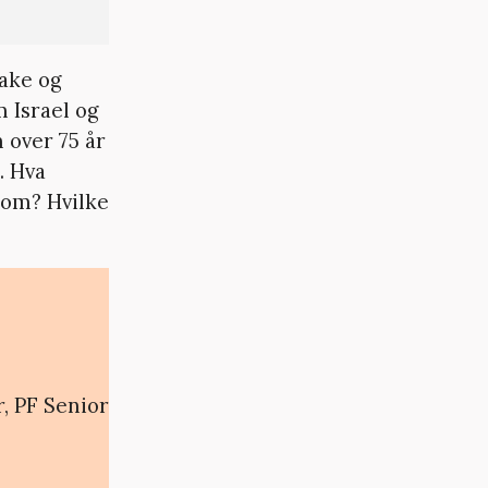
bake og
 Israel og
 over 75 år
. Hva
 om? Hvilke
r, PF Senior