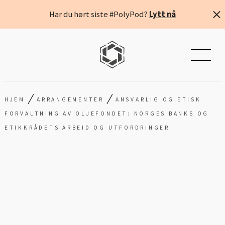
Har du hørt siste #PolyPod?
Lytt nå
/
/
HJEM
ARRANGEMENTER
ANSVARLIG OG ETISK
FORVALTNING AV OLJEFONDET: NORGES BANKS OG
ETIKKRÅDETS ARBEID OG UTFORDRINGER