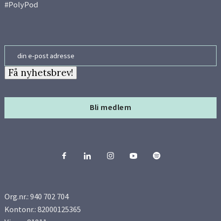
#PolyPod
Email
Få nyhetsbrev!
Bli medlem
Org.nr.: 940 702 704
Kontonr.: 82000125365