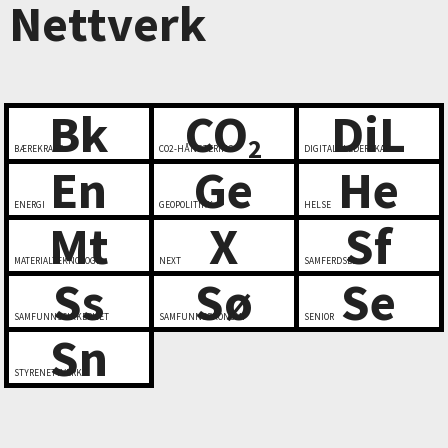
Nettverk
Bk
CO
DiL
2
BÆREKRAFT
CO2-HÅNDTERING
DIGITALT LEDERSKAP
En
Ge
He
ENERGI
GEOPOLITIKK
HELSE
Mt
X
Sf
MATERIALTEKNOLOGI
NEXT
SAMFERDSEL
Ss
Sø
Se
SAMFUNNSSIKKERHET
SAMFUNNSØKONOMI
SENIOR
Sn
STYRENETTVERK