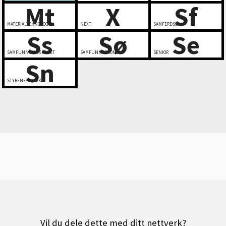
Mt
X
Sf
MATERIALTEKNOLOGI
NEXT
SAMFERDSEL
Ss
Sø
Se
SAMFUNNSSIKKERHET
SAMFUNNSØKONOMI
SENIOR
Sn
STYRENETTVERK
Vil du dele dette med ditt nettverk?