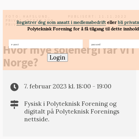
FOTO: HAFSLUND,
PUBLISERT: 11.11.2022
PRIVAT, OCEAN SUN,
Registrer deg som ansatt i medlemsbedrift
eller
bli priva
PRIVAT
Polyteknisk Forening for å få tilgang til dette innhold
e-
passord
(Påkrevd)
Hvor mye solenergi får vi i
post
(Påkrevd)
Login
Norge?
7. februar 2023 kl. 18:00 - 19:00
Fysisk i Polyteknisk Forening og
digitalt på Polyteknisk Forenings
nettside.