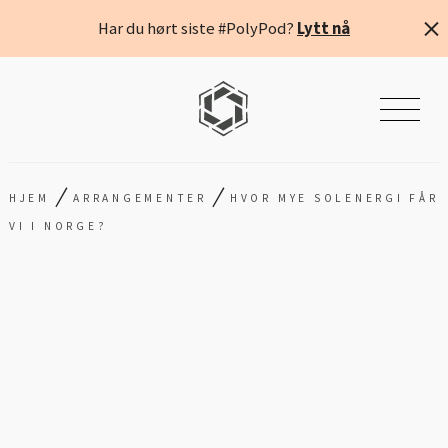
Har du hørt siste #PolyPod?
Lytt nå
/
/
HJEM
ARRANGEMENTER
HVOR MYE SOLENERGI FÅR
VI I NORGE?