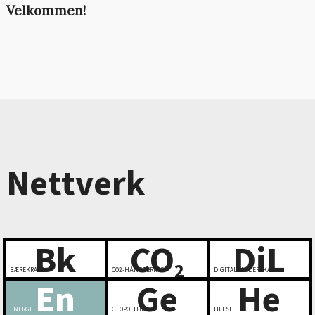
Velkommen!
Nettverk
Bk
CO
DiL
2
BÆREKRAFT
CO2-HÅNDTERING
DIGITALT LEDERSKAP
En
Ge
He
ENERGI
GEOPOLITIKK
HELSE