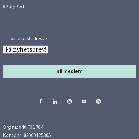
#PolyPod
Email
Få nyhetsbrev!
Bli medlem
Org.nr.: 940 702 704
Kontonr.: 82000125365