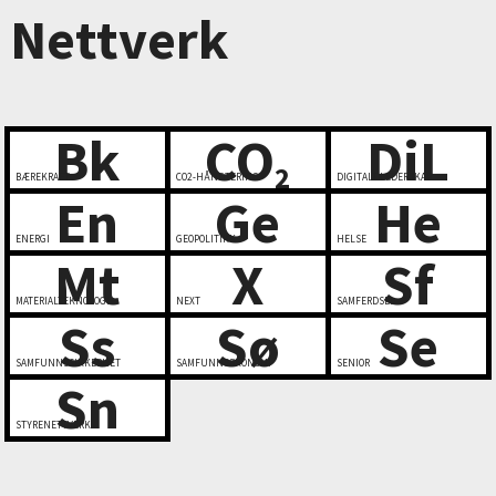
Nettverk
Bk
CO
DiL
2
BÆREKRAFT
CO2-HÅNDTERING
DIGITALT LEDERSKAP
En
Ge
He
ENERGI
GEOPOLITIKK
HELSE
Mt
X
Sf
MATERIALTEKNOLOGI
NEXT
SAMFERDSEL
Ss
Sø
Se
SAMFUNNSSIKKERHET
SAMFUNNSØKONOMI
SENIOR
Sn
STYRENETTVERK