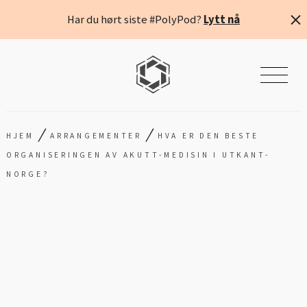
Har du hørt siste #PolyPod?
Lytt nå
/
/
HJEM
ARRANGEMENTER
HVA ER DEN BESTE
ORGANISERINGEN AV AKUTT-MEDISIN I UTKANT-
NORGE?