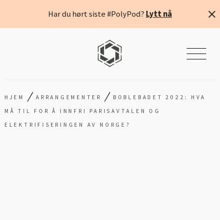
Har du hørt siste #PolyPod?
Lytt nå
/
/
HJEM
ARRANGEMENTER
BOBLEBADET 2022: HVA
MÅ TIL FOR Å INNFRI PARISAVTALEN OG
ELEKTRIFISERINGEN AV NORGE?