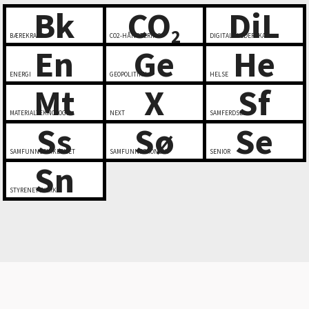
Bk
CO
DiL
2
BÆREKRAFT
CO2-HÅNDTERING
DIGITALT LEDERSKAP
En
Ge
He
ENERGI
GEOPOLITIKK
HELSE
Mt
X
Sf
MATERIALTEKNOLOGI
NEXT
SAMFERDSEL
Ss
Sø
Se
SAMFUNNSSIKKERHET
SAMFUNNSØKONOMI
SENIOR
Sn
STYRENETTVERK