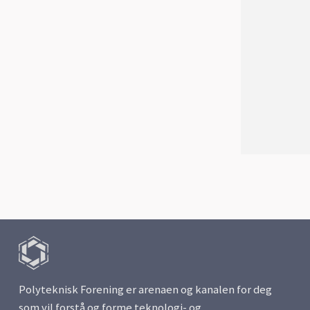
Polyteknisk Forening er arenaen og kanalen for deg
som vil forstå og forme teknologi- og