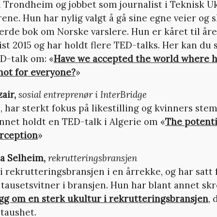
 Trondheim og jobbet som journalist i Teknisk U
årene. Hun har nylig valgt å gå sine egne veier og 
jerde bok om Norske varslere. Hun er kåret til åre
ist 2015 og har holdt flere TED-talks. Her kan du
D-talk om: «
Have we accepted the world where
 not for everyone?
»
air,
s
osial entreprenør i InterBridge
, har sterkt fokus på likestilling og kvinners st
annet holdt en TED-talk i Algerie om «
The potenti
erception
»
la Selheim,
r
ekrutteringsbransjen
i rekrutteringsbransjen i en årrekke, og har satt
tausetsvitner i bransjen. Hun har blant annet skr
gg om en sterk ukultur i rekrutteringsbransjen
, 
 taushet.