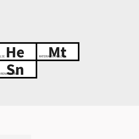
He
Mt
LSE
MATERIALTEKNOLOGI
Sn
YRENETTVERK