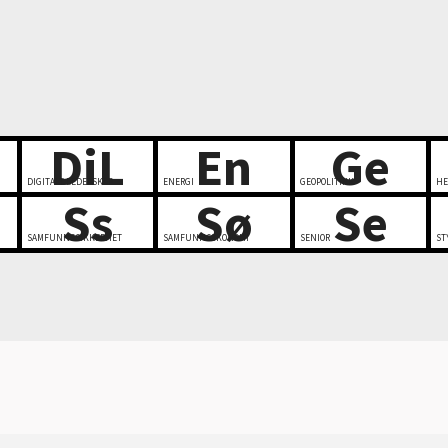
DiL
En
Ge
DIGITALT LEDERSKAP
ENERGI
GEOPOLITIKK
HE
Ss
Sø
Se
SAMFUNNSSIKKERHET
SAMFUNNSØKONOMI
SENIOR
ST