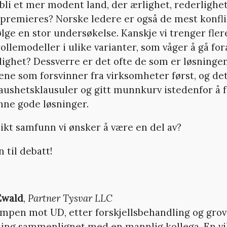
bli et mer modent land, der ærlighet, rederlighe
 premieres? Norske ledere er også de mest konfli
ølge en stor undersøkelse. Kanskje vi trenger fle
ollemodeller i ulike varianter, som våger å gå fo
lighet? Dessverre er det ofte de som er løsninge
ene som forsvinner fra virksomheter først, og det 
aushetsklausuler og gitt munnkurv istedenfor å 
ne gode løsninger.
likt samfunn vi ønsker å være en del av?
til debatt!
Ewald
,
Partner Tysvar LLC
mpen mot UD, etter forskjellsbehandling og grov
ing sammenlignet med en mannlig kollega. En vi