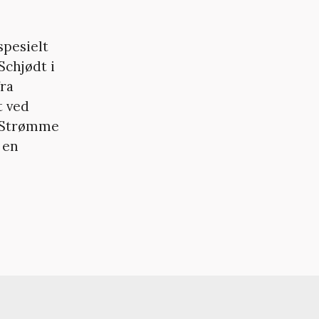
spesielt
Schjødt i
fra
t ved
r Strømme
 en