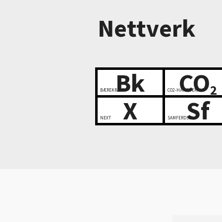
Nettverk
Bk
CO
2
BÆREKRAFT
CO2-HÅNDTERING
X
Sf
NEXT
SAMFERDSEL