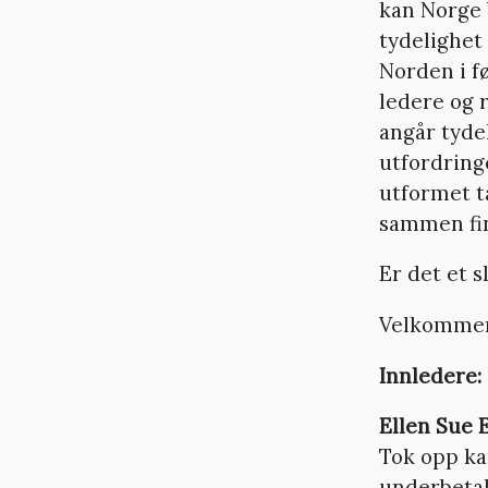
kan Norge 
tydelighet
Norden i f
ledere og r
angår tyde
utfordring
utformet t
sammen fin
Er det et s
Velkommen 
Innledere:
Ellen Sue 
Tok opp ka
underbetal