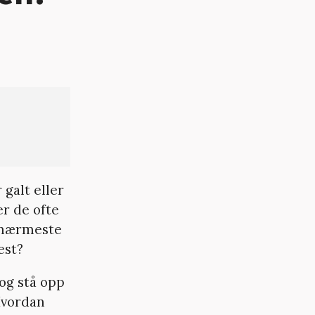
 galt eller
er de ofte
e nærmeste
est?
og stå opp
Hvordan