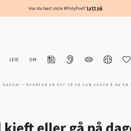
Har du hørt siste #PolyPod?
Lytt nå
LEIE
OM
Å DAGEN! – HVORFOR ER DET SÅ FÅ SOM VÅGER Å HA EN
 kjeft eller gå på dag