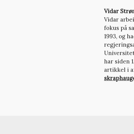
Vidar Str
Vidar arbe
fokus på sa
1993, og h
regjerings
Universite
har siden 1
artikkel i
skraphaug