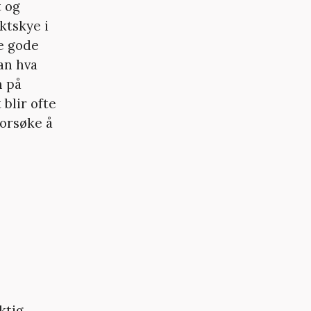
t og
ktskye i
re gode
ran hva
n på
blir ofte
forsøke å
ktig