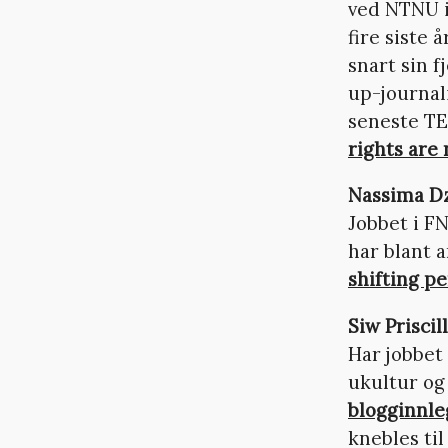
ved NTNU i
fire siste 
snart sin f
up-journal
seneste TE
rights are
Nassima Dz
Jobbet i FN
har blant 
shifting p
Siw Priscil
Har jobbet 
ukultur og 
blogginnle
knebles til