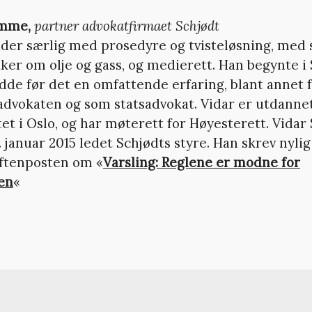
ømme,
partner advokatfirmaet Schjødt
ider særlig med prosedyre og tvisteløsning, med 
ker om olje og gass, og medierett. Han begynte i 
adde før det en omfattende erfaring, blant annet 
advokaten og som statsadvokat. Vidar er utdanne
tet i Oslo, og har møterett for Høyesterett. Vida
. januar 2015 ledet Schjødts styre. Han skrev nylig
 aftenposten om «
Varsling: Reglene er modne for
en
«