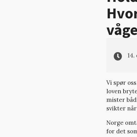
Hvor
våge
14.
Vi spør oss
loven bryte
mister båd
svikter nå
Norge omta
for det so