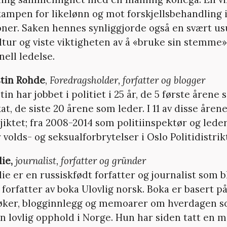
ampen for likelønn og mot forskjellsbehandling 
oner. Saken hennes synliggjorde også en svært u
ltur og viste viktigheten av å «bruke sin stemme
ell ledelse.
tin Rohde
,
Foredragsholder, forfatter og blogger
in har jobbet i politiet i 25 år, de 5 første årene
at, de siste 20 årene som leder. I 11 av disse årene
jiktet; fra 2008-2014 som politiinspektør og leder
 volds- og seksualforbrytelser i Oslo Politidistrik
ie,
journalist, forfatter og gründer
e er en russiskfødt forfatter og journalist som bl
forfatter av boka Ulovlig norsk. Boka er basert p
øker, blogginnlegg og memoarer om hverdagen 
n lovlig opphold i Norge. Hun har siden tatt en 