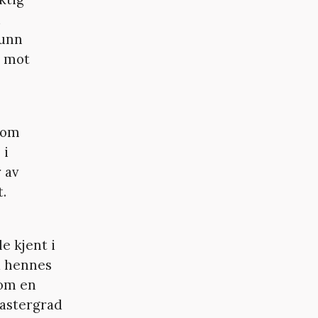
i
sunn
» mot
 som
 i
 av
t.
e kjent i
å hennes
som en
mastergrad