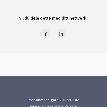
Vil du dele dette med ditt nettverk?
Rosenkrantz' gate 7, 0159 Oslo
(inngang fra Kristian IVs gate)