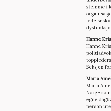
stemme i k
organisasj
ledelsesku
dysfunksjon
Hanne Kris
Hanne Krist
politiadvok
toppleders
Seksjon for
Maria Amel
Maria Ameli
Norge som 
egne dagb
person ute