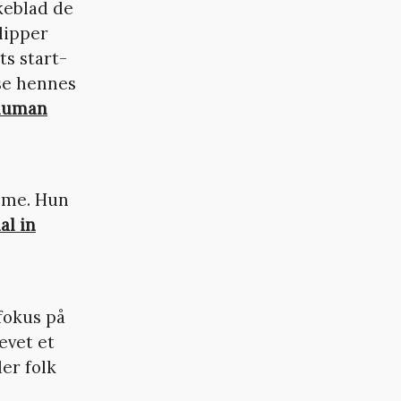
keblad de
slipper
ts start-
 se hennes
 human
emme. Hun
al in
 fokus på
evet et
der folk